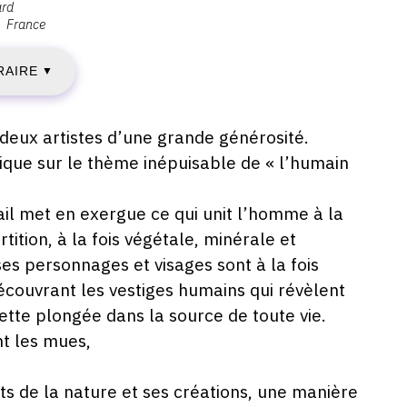
ard
France
ENDREDI
RAIRE
2
▼
VRIL
 deux artistes d’une grande générosité.
lique sur le thème inépuisable de « l’humain
022
vail met en exergue ce qui unit l’homme à la
ition, à la fois végétale, minérale et
EUDI
es personnages et visages sont à la fois
découvrant les vestiges humains qui révèlent
2
ette plongée dans la source de toute vie.
AI
t les mues,
022
nts de la nature et ses créations, une manière