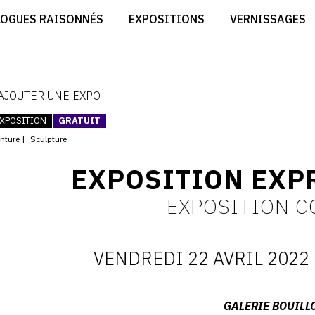
CRÉER SON SITE ARTISTE
LOGUES RAISONNÉS
EXPOSITIONS
VERNISSAGES
CRÉER SON CATALOGUE D'EXPO
RT
PUBLIER SES EXPOSITIONS
ES
DEVENIR CONTRIBUTEUR
 AJOUTER UNE EXPO
XPOSITION
GRATUIT
inture
Sculpture
EXPOSITION EXP
EXPOSITION C
VENDREDI 22 AVRIL 2022
D
:
Adresse
GALERIE BOUILL