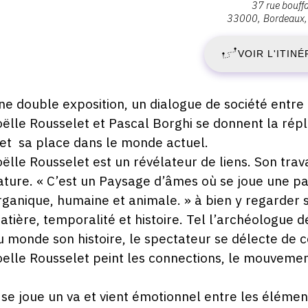
37 rue bouff
:
33000
Bordeaux
V
galerie
Bouillon
VOIR L'ITINÉ
2
d'art,
37
A
rue
escription,
ne double exposition, un dialogue de société entre
Bouffard,
raires...
oëlle Rousselet et Pascal Borghi se donnent la rép
2
33000
 et sa place dans le monde actuel.
Bordeaux
-
oëlle Rousselet est un révélateur de liens. Son tra
ature. « C’est un Paysage d’âmes où se joue une part
J
rganique, humaine et animale. » à bien y regarder s
atière, temporalité et histoire. Tel l’archéologue 
1
u monde son histoire, le spectateur se délecte de c
M
oelle Rousselet peint les connections, le mouvemen
2
l se joue un va et vient émotionnel entre les éléme