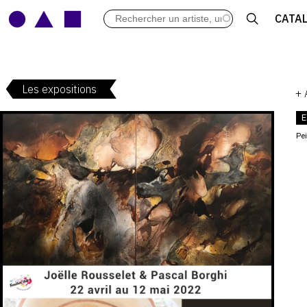
LES VERNISSAGES
CATA
ARCHIVES DES EXPOSITIONS
ACTUALITÉS DU MONDE DE L'A
LIBRAIRIE : LIVRES & CATALOGU
Les expositions
LEXIQUE ARTISTIQUE
+
E
Pe