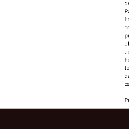
d
P
l
c
p
e
d
h
t
d
œ
P