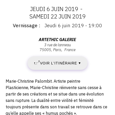
JEUDI 6 JUIN 2019
-
DATES
SAMEDI 22 JUIN 2019
Vernissage
Jeudi 6 juin 2019 - 19:00
:
Vernissage
:
JEUDI
Vernissage
Adresse
ARTETHIC GALERIE
Jeudi
3 rue de lanneau
:
6
75005
Paris
France
6
ArtEthic
juin
Galerie,
JUIN
2019
VOIR L'ITINÉRAIRE
▼
3
-
2019
rue
19:00
de
Description,
-
Marie-Christine Palombit. Artiste peintre
Lanneau,
horaires...
Plasticienne, Marie-Christine réinvente sans cesse à
75005
SAMEDI
partir de ses créations et se situe dans une évolution
Paris
sans rupture. La dualité entre virilité et féminité
22
toujours présente dans son travail se retrouve dans ce
qu’elle appelle ses « humus pochés ».