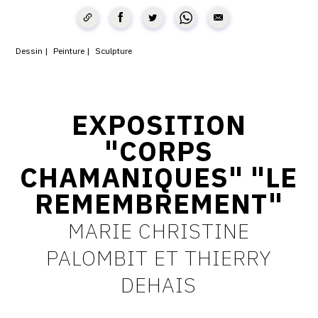
CONTACT
CGU
Dessin
Peinture
Sculpture
CGV
EXPOSITION
SUIVEZ-NOUS
"CORPS
CHAMANIQUES" "LE
INSTAGRAM
REMEMBREMENT"
FACEBOOK
MARIE CHRISTINE
TWITTER
PALOMBIT ET THIERRY
PINTEREST
DEHAIS