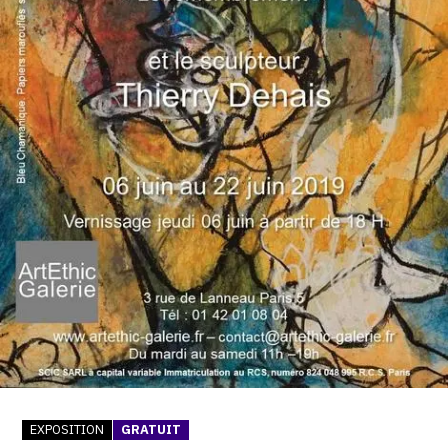
SERVICES
CRÉER SON CATALOGUE RAISONNÉ
ABONNEMENTS DÉDIÉS AUX GALERISTES
CRÉER SON SITE ARTISTE
CRÉER SON CATALOGUE D'EXPO
PUBLIER SES EXPOSITIONS
DEVENIR CONTRIBUTEUR
À PROPOS
L'ÉQUIPE OAM
EXPOSITION
GRATUIT
À PROPOS D'OAM