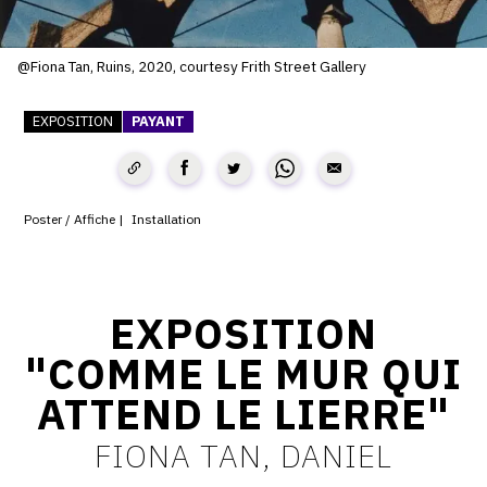
SERVICES
@Fiona Tan, Ruins, 2020, courtesy Frith Street Gallery
CRÉER SON CATALOGUE RAISONNÉ
ABONNEMENTS DÉDIÉS AUX GALERISTES
EXPOSITION
PAYANT
CRÉER SON SITE ARTISTE
CRÉER SON CATALOGUE D'EXPO
Poster / Affiche
Installation
PUBLIER SES EXPOSITIONS
DEVENIR CONTRIBUTEUR
EXPOSITION
"COMME LE MUR QUI
À PROPOS
ATTEND LE LIERRE"
L'ÉQUIPE OAM
FIONA TAN, DANIEL
À PROPOS D'OAM