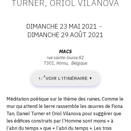
TURNER, ORIOL VILANOVA
CONTACT
CGU
DIMANCHE 23 MAI 2021
-
CGV
DATES
DIMANCHE 29 AOÛT 2021
:
Adresse
MACS
SUIVEZ-NOUS
rue sainte-louise 82
DIMANCHE
:
7301
Hornu
Belgique
MACS,
INSTAGRAM
23
Rue
VOIR L'ITINÉRAIRE
▼
Sainte-
FACEBOOK
MAI
Louise
TWITTER
82,
2021
Description,
Méditation poétique sur le thème des ruines, Comme le
7301
PINTEREST
horaires...
mur qui attend le lierre rassemble les œuvres de Fiona
-
Hornu
Tan, Daniel Turner et Oriol Vilanova pour suggérer que
les édifices construits par l’Homme sont moins « à
DIMANCHE
l’abri du temps » que « l’abri du temps ». Les trois