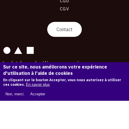
CGU
CGV
contact
Contact
La plateforme de référence pour créer,
Sur ce site, nous améliorons votre expérience
conserver et promouvoir l'Histoire de l'Art.
d'utilisation à l'aide de cookies
Des catalogues raisonnés aux archives
d'expositions.
En cliquant sur le bouton Accepter, vous nous autorisez à utiliser
ces cookies.
En savoir plus
43 254 œuvres d'art — 7 587 expositions
Non, merci.
Accepter
Copyright © OAM 2026. Tous droits réservés.