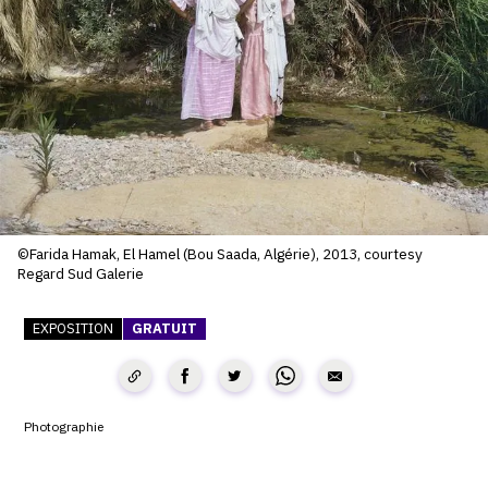
SERVICES
CRÉER SON CATALOGUE RAISONNÉ
ABONNEMENTS DÉDIÉS AUX GALERISTES
CRÉER SON SITE ARTISTE
CRÉER SON CATALOGUE D'EXPO
PUBLIER SES EXPOSITIONS
©Farida Hamak, El Hamel (Bou Saada, Algérie), 2013, courtesy
Regard Sud Galerie
DEVENIR CONTRIBUTEUR
EXPOSITION
GRATUIT
À PROPOS
Photographie
L'ÉQUIPE OAM
À PROPOS D'OAM