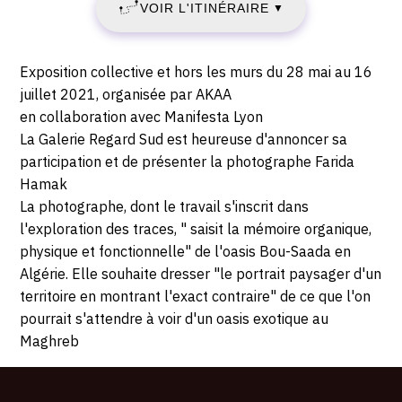
VOIR L'ITINÉRAIRE
▼
rue
MAI
Pizay,
69001
2021
Description,
Exposition collective et hors les murs du 28 mai au 16
Lyon
horaires...
juillet 2021, organisée par AKAA
-
en collaboration avec Manifesta Lyon
La Galerie Regard Sud est heureuse d'annoncer sa
VENDREDI
participation et de présenter la photographe Farida
16
Hamak
La photographe, dont le travail s'inscrit dans
JUILLET
l'exploration des traces, " saisit la mémoire organique,
physique et fonctionnelle" de l'oasis Bou-Saada en
2021
Algérie. Elle souhaite dresser "le portrait paysager d'un
territoire en montrant l'exact contraire" de ce que l'on
pourrait s'attendre à voir d'un oasis exotique au
Maghreb