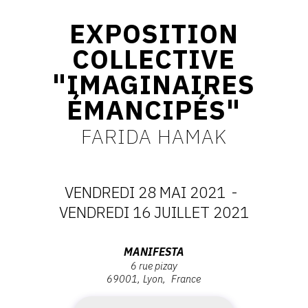
CONTACT
EXPOSITION
CGU
COLLECTIVE
CGV
"IMAGINAIRES
ÉMANCIPÉS"
SUIVEZ-NOUS
FARIDA HAMAK
INSTAGRAM
VENDREDI 28 MAI 2021
-
FACEBOOK
DATES
VENDREDI 16 JUILLET 2021
TWITTER
:
PINTEREST
Adresse
MANIFESTA
6 rue pizay
VENDREDI
:
69001
Lyon
France
Manifesta,
28
6