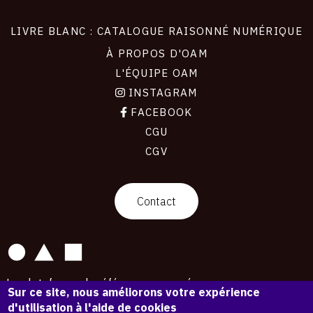
LIVRE BLANC : CATALOGUE RAISONNÉ NUMÉRIQUE
À PROPOS D'OAM
L'ÉQUIPE OAM
INSTAGRAM
FACEBOOK
CGU
CGV
contact
Contact
La plateforme de référence pour créer,
Sur ce site, nous améliorons votre expérience
conserver et promouvoir l'Histoire de l'Art.
d'utilisation à l'aide de cookies
Des catalogues raisonnés aux archives