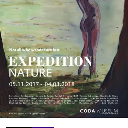
SERVICES
CRÉER SON CATALOGUE RAISONNÉ
ABONNEMENTS DÉDIÉS AUX GALERISTES
CRÉER SON SITE ARTISTE
CRÉER SON CATALOGUE D'EXPO
PUBLIER SES EXPOSITIONS
DEVENIR CONTRIBUTEUR
À PROPOS
L'ÉQUIPE OAM
À PROPOS D'OAM