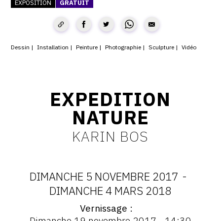
EXPOSITION
GRATUIT
CONTACT
CGU
Dessin
Installation
Peinture
Photographie
Sculpture
Vidéo
CGV
SUIVEZ-NOUS
EXPEDITION
NATURE
INSTAGRAM
KARIN BOS
FACEBOOK
TWITTER
DIMANCHE 5 NOVEMBRE 2017
-
PINTEREST
DATES
DIMANCHE 4 MARS 2018
Vernissage
:
Vernissage
Dimanche 19 novembre 2017 - 14:30