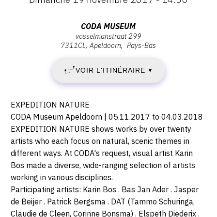
:
DIMANCHE
Vernissage
Dimanche
Adresse
CODA MUSEUM
5
19
vosselmanstraat 299
:
novembre
7311CL
Apeldoorn
Pays-Bas
CODA
NOVEMBRE
2017
Museum,
-
VOIR L'ITINÉRAIRE
2017
▼
Vosselmanstraat
14:30
299,
-
7311CL
Description,
EXPEDITION NATURE
Apeldoorn
DIMANCHE
horaires...
CODA Museum Apeldoorn | 05.11.2017 to 04.03.2018
EXPEDITION NATURE shows works by over twenty
4
artists who each focus on natural, scenic themes in
different ways. At CODA's request, visual artist Karin
MARS
Bos made a diverse, wide-ranging selection of artists
2018
working in various disciplines.
Participating artists: Karin Bos . Bas Jan Ader . Jasper
de Beijer . Patrick Bergsma . DAT (Tammo Schuringa,
Claudie de Cleen, Corinne Bonsma) . Elspeth Diederix .