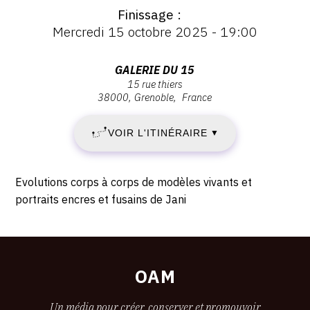
MERCREDI
Vernissage
Finissage
Jeudi
1
Mercredi 15 octobre 2025 - 19:00
2
octobre
OCTOBRE
2025
Adresse
GALERIE DU 15
-
15 rue thiers
:
2025
38000
Grenoble
France
18:00
Galerie
-
du
VOIR L'ITINÉRAIRE
▼
15,
MERCREDI
15
Rue
15
Description,
Evolutions corps à corps de modèles vivants et
Thiers,
horaires...
portraits encres et fusains de Jani
38000
OCTOBRE
Grenoble
2025
OAM
Un média pour créer, conserver et promouvoir