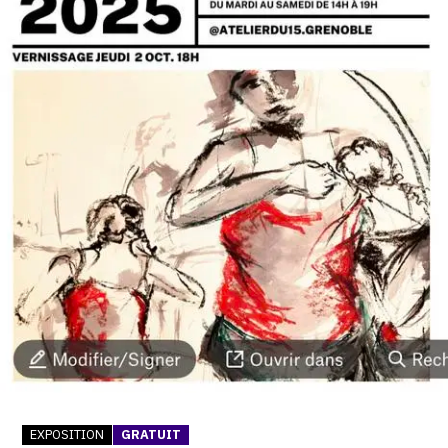
SERVICES
CRÉER SON CATALOGUE RAISONNÉ
ABONNEMENTS DÉDIÉS AUX GALERISTES
CRÉER SON SITE ARTISTE
CRÉER SON CATALOGUE D'EXPO
PUBLIER SES EXPOSITIONS
DEVENIR CONTRIBUTEUR
À PROPOS
L'ÉQUIPE OAM
EXPOSITION
GRATUIT
À PROPOS D'OAM