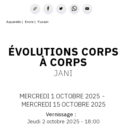
CONTACT
CGU
Aquarelle
Encre
Fusain
CGV
ÉVOLUTIONS CORPS
SUIVEZ-NOUS
À CORPS
INSTAGRAM
JANI
FACEBOOK
TWITTER
MERCREDI 1 OCTOBRE 2025
-
PINTEREST
DATES
MERCREDI 15 OCTOBRE 2025
Vernissage
:
Vernissage
Jeudi 2 octobre 2025 - 18:00
: