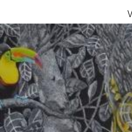
Photosgraphies
de
l'exposition