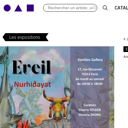
LES VERNISSAGES
CATA
ARCHIVES DES EXPOSITIONS
ACTUALITÉS DU MONDE DE L'A
LIBRAIRIE : LIVRES & CATALOGU
Les expositions
LEXIQUE ARTISTIQUE
+
E
Ac
V
: