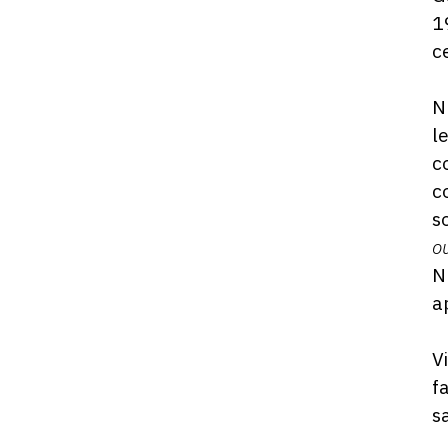
1
c
N
l
c
c
s
o
N
a
V
f
s