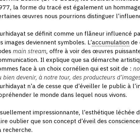
977, la forme du tracé est également un hommage
ertaines œuvres nous pourrions distinguer l’influe
urhidayat se définit comme un flâneur influencé pa
es images deviennent symboles. L’
accumulation
de 
odes
main stream
, offre à voir des œuvres puissant
ommunication. Il explique que sa démarche artist
ommes face à un choix cornélien qui est soit de :
no
u bien devenir, à notre tour, des producteurs d’images
urhidayat n’a de cesse que d’éveiller le public à l’
ppréhender le monde dans lequel nous vivons.
isuellement impressionnante, l’esthétique léchée 
aire oublier que son concept d’éveil des conscience
a recherche.