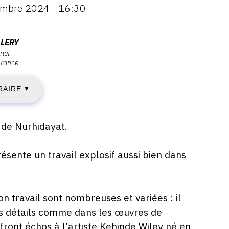
embre 2024 - 16:30
ENDREDI
5
LLERY
rnet
France
CTOBRE
RAIRE
024
▼
l de Nurhidayat.
AMEDI
résente un travail explosif aussi bien dans
ÉCEMBRE
n travail sont nombreuses et variées : il
es détails comme dans les œuvres de
024
ront échos à l’artiste Kehinde Wiley né en