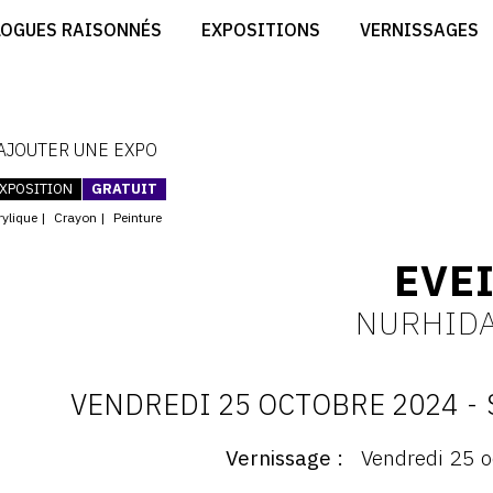
CRÉER SON SITE ARTISTE
LOGUES RAISONNÉS
EXPOSITIONS
VERNISSAGES
CRÉER SON CATALOGUE D'EXPO
RT
PUBLIER SES EXPOSITIONS
ES
DEVENIR CONTRIBUTEUR
 AJOUTER UNE EXPO
XPOSITION
GRATUIT
rylique
Crayon
Peinture
EVEI
NURHID
VENDREDI 25 OCTOBRE 2024
-
D
Vernissage
Vendredi 25 o
ernissage
: