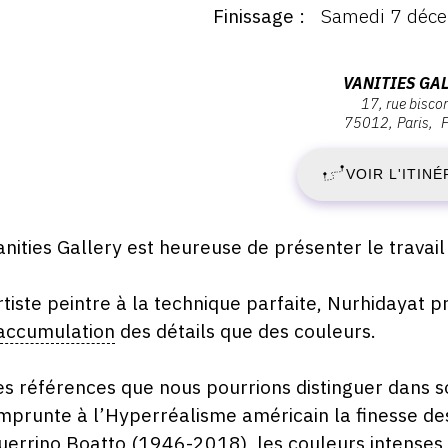
Finissage
Samedi 7 déc
ernissage
V
endredi
5
2
Adresse
VANITIES GA
ctobre
17, rue bisco
:
024
75012
Paris
O
Vanities
8:30
Gallery,
VOIR L'ITINÉ
2
17,
rue
-
Biscornet,
escription,
anities Gallery est heureuse de présenter le travai
75012
raires...
S
Paris
rtiste peintre à la technique parfaite, Nurhidayat p
7
accumulation
des détails que des couleurs.
D
es références que nous pourrions distinguer dans so
mprunte à l’Hyperréalisme américain la finesse d
2
uerrino Boatto (1946-2018), les couleurs intenses f