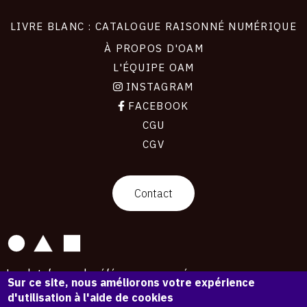
LIVRE BLANC : CATALOGUE RAISONNÉ NUMÉRIQUE
À PROPOS D'OAM
L'ÉQUIPE OAM
INSTAGRAM
FACEBOOK
CGU
CGV
contact
Contact
La plateforme de référence pour créer,
Sur ce site, nous améliorons votre expérience
conserver et promouvoir l'Histoire de l'Art.
d'utilisation à l'aide de cookies
Des catalogues raisonnés aux archives