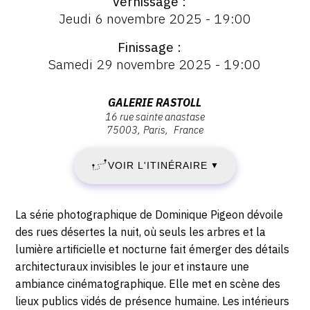
Vernissage
:
Vernissage
Jeudi 6 novembre 2025 - 19:00
:
CONTACT
MERCREDI
Vernissage
Finissage
CGU
Jeudi
5
Samedi 29 novembre 2025 - 19:00
6
CGV
novembre
NOVEMBRE
2025
Adresse
GALERIE RASTOLL
-
16 rue sainte anastase
:
2025
SUIVEZ-NOUS
75003
Paris
France
19:00
Galerie
-
RASTOLL
INSTAGRAM
VOIR L'ITINÉRAIRE
▼
,
SAMEDI
16
FACEBOOK
Rue
29
Description,
La série photographique de Dominique Pigeon dévoile
TWITTER
Sainte
horaires...
des rues désertes la nuit, où seuls les arbres et la
Anastase,
NOVEMBRE
PINTEREST
lumière artificielle et nocturne fait émerger des détails
75003
architecturaux invisibles le jour et instaure une
2025
Paris
ambiance cinématographique. Elle met en scène des
lieux publics vidés de présence humaine. Les intérieurs