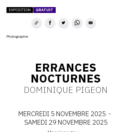
SERVICES
EXPOSITION
GRATUIT
CRÉER SON CATALOGUE RAISONNÉ
ABONNEMENTS DÉDIÉS AUX GALERISTES
Photographie
CRÉER SON SITE ARTISTE
CRÉER SON CATALOGUE D'EXPO
ERRANCES
PUBLIER SES EXPOSITIONS
NOCTURNES
DEVENIR CONTRIBUTEUR
DOMINIQUE PIGEON
À PROPOS
MERCREDI 5 NOVEMBRE 2025
-
L'ÉQUIPE OAM
DATES
SAMEDI 29 NOVEMBRE 2025
À PROPOS D'OAM