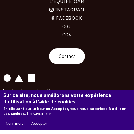
L'ÉQUIPE OAM
INSTAGRAM
FACEBOOK
CGU
CGV
contact
Contact
La plateforme de référence pour créer,
Sur ce site, nous améliorons votre expérience
conserver et promouvoir l'Histoire de l'Art.
d'utilisation à l'aide de cookies
Des catalogues raisonnés aux archives
d'expositions.
En cliquant sur le bouton Accepter, vous nous autorisez à utiliser
ces cookies.
En savoir plus
43 254 œuvres d'art — 7 587 expositions
Non, merci.
Accepter
Copyright © OAM 2026. Tous droits réservés.