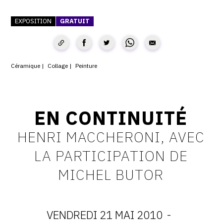
CONTACT
EXPOSITION
GRATUIT
CGU
CGV
Céramique
Collage
Peinture
SUIVEZ-NOUS
EN CONTINUITÉ
INSTAGRAM
HENRI MACCHERONI, AVEC
FACEBOOK
LA PARTICIPATION DE
TWITTER
MICHEL BUTOR
PINTEREST
VENDREDI 21 MAI 2010
-