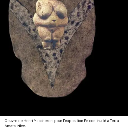
SERVICES
CRÉER SON CATALOGUE RAISONNÉ
ABONNEMENTS DÉDIÉS AUX GALERISTES
CRÉER SON SITE ARTISTE
CRÉER SON CATALOGUE D'EXPO
PUBLIER SES EXPOSITIONS
DEVENIR CONTRIBUTEUR
À PROPOS
L'ÉQUIPE OAM
Oeuvre de Henri Maccheroni pour l'exposition En continuité à Terra
À PROPOS D'OAM
Amata, Nice.