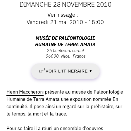
DATES
DIMANCHE 28 NOVEMBRE 2010
Vernissage
:
Vernissage
Vendredi 21 mai 2010 - 18:00
:
VENDREDI
Vernissage
Vendredi
Adresse
MUSÉE DE PALÉONTOLOGIE
21
21
HUMAINE DE TERRA AMATA
:
mai
25 boulevard carnot
Musée
MAI
2010
06000
Nice
France
de
-
2010
Paléontologie
18:00
VOIR L'ITINÉRAIRE
▼
humaine
-
de
Terra
DIMANCHE
Description,
Henri Maccheroni
présente au musée de Paléontologie
Amata,
horaires...
Humaine de Terra Amata une exposition nommée En
28
25
continuité. Il pose ainsi un regard sur la préhistoire, sur
boulevard
le temps, la mort et la trace.
NOVEMBRE
Carnot,
06000
Pour se faire il a réuni un ensemble d'oeuvres