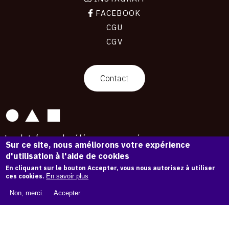
FACEBOOK
CGU
CGV
contact
Contact
La plateforme de référence pour créer,
Sur ce site, nous améliorons votre expérience
conserver et promouvoir l'Histoire de l'Art.
d'utilisation à l'aide de cookies
Des catalogues raisonnés aux archives
d'expositions.
En cliquant sur le bouton Accepter, vous nous autorisez à utiliser
ces cookies.
En savoir plus
43 254 œuvres d'art — 7 587 expositions
Non, merci.
Accepter
Copyright © OAM 2026. Tous droits réservés.