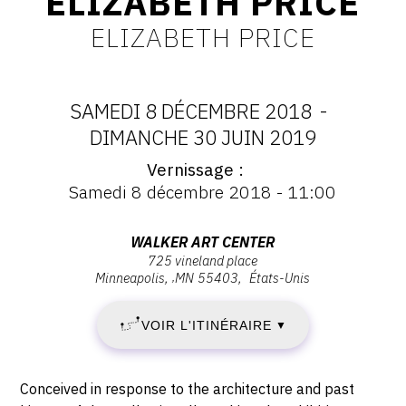
ELIZABETH PRICE
ELIZABETH PRICE
SAMEDI 8 DÉCEMBRE 2018
-
DATES
DIMANCHE 30 JUIN 2019
Vernissage
:
Vernissage
Samedi 8 décembre 2018 - 11:00
:
SAMEDI
Vernissage
Samedi
Adresse
WALKER ART CENTER
8
8
725 vineland place
:
décembre
Minneapolis
,
MN
55403
États-Unis
Walker
DÉCEMBRE
2018
Art
-
VOIR L'ITINÉRAIRE
2018
▼
Center,
11:00
725
-
Vineland
Description,
Conceived in response to the architecture and past
Place,