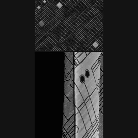
SERVICES
CRÉER SON CATALOGUE RAISONNÉ
ABONNEMENTS DÉDIÉS AUX GALERISTES
CRÉER SON SITE ARTISTE
CRÉER SON CATALOGUE D'EXPO
PUBLIER SES EXPOSITIONS
DEVENIR CONTRIBUTEUR
À PROPOS
L'ÉQUIPE OAM
À PROPOS D'OAM