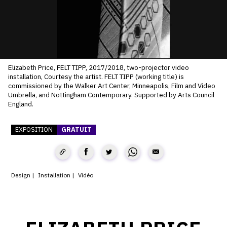
CONTACT
CGU
CGV
Elizabeth Price, FELT TIPP, 2017/2018, two-projector video
installation, Courtesy the artist. FELT TIPP (working title) is
commissioned by the Walker Art Center, Minneapolis, Film and Video
SUIVEZ-NOUS
Umbrella, and Nottingham Contemporary. Supported by Arts Council
England.
INSTAGRAM
EXPOSITION
GRATUIT
FACEBOOK
TWITTER
Design
Installation
Vidéo
PINTEREST