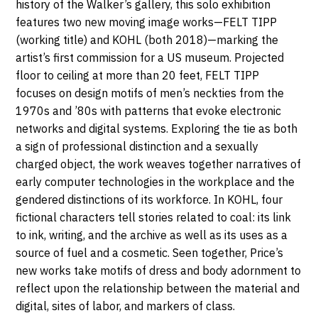
DIMANCHE
horaires...
history of the Walker’s gallery, this solo exhibition
55403
features two new moving image works—FELT TIPP
30
Minneapolis
(working title) and KOHL (both 2018)—marking the
artist’s first commission for a US museum. Projected
JUIN
floor to ceiling at more than 20 feet, FELT TIPP
2019
focuses on design motifs of men’s neckties from the
1970s and ’80s with patterns that evoke electronic
networks and digital systems. Exploring the tie as both
a sign of professional distinction and a sexually
charged object, the work weaves together narratives of
early computer technologies in the workplace and the
gendered distinctions of its workforce. In KOHL, four
fictional characters tell stories related to coal: its link
to ink, writing, and the archive as well as its uses as a
source of fuel and a cosmetic. Seen together, Price’s
new works take motifs of dress and body adornment to
reflect upon the relationship between the material and
digital, sites of labor, and markers of class.