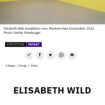
SERVICES
CRÉER SON CATALOGUE RAISONNÉ
ABONNEMENTS DÉDIÉS AUX GALERISTES
Elisabeth Wild, installation view, Museum Haus Konstruktiv, 2022.
Photo: Stefan Altenburger
CRÉER SON SITE ARTISTE
CRÉER SON CATALOGUE D'EXPO
EXPOSITION
PAYANT
PUBLIER SES EXPOSITIONS
DEVENIR CONTRIBUTEUR
Collage
Design
Vidéo
À PROPOS
ELISABETH WILD
L'ÉQUIPE OAM
À PROPOS D'OAM