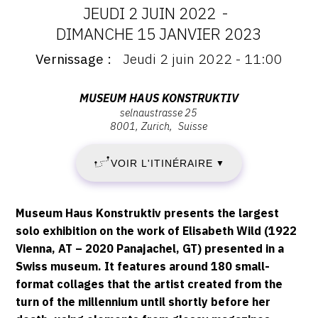
JEUDI 2 JUIN 2022
-
CONTACT
DATES
DIMANCHE 15 JANVIER 2023
CGU
Vernissage
Jeudi 2 juin 2022 - 11:00
:
Vernissage
CGV
:
JEUDI
Vernissage
Adresse
MUSEUM HAUS KONSTRUKTIV
Jeudi
selnaustrasse 25
:
2
8001
Zurich
Suisse
2
SUIVEZ-NOUS
Museum
juin
Haus
JUIN
2022
VOIR L'ITINÉRAIRE
▼
Konstruktiv,
INSTAGRAM
-
2022
Selnaustrasse
11:00
FACEBOOK
25,
Description,
-
Museum Haus Konstruktiv presents the largest
8001
TWITTER
horaires...
solo exhibition on the work of Elisabeth Wild (1922
Zurich
DIMANCHE
Vienna, AT – 2020 Panajachel, GT) presented in a
PINTEREST
Swiss museum. It features around 180 small-
15
format collages that the artist created from the
turn of the millennium until shortly before her
JANVIER