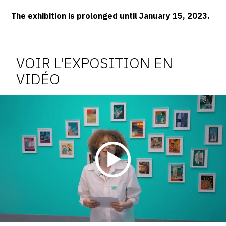
The exhibition is prolonged until January 15, 2023.
Vidéo
de
VOIR L'EXPOSITION EN
l'exposition
VIDÉO