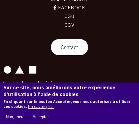
FACEBOOK
CGU
CGV
contact
Contact
La plateforme de référence pour créer,
Sur ce site, nous améliorons votre expérience
conserver et promouvoir l'Histoire de l'Art.
d'utilisation à l'aide de cookies
Des catalogues raisonnés aux archives
d'expositions.
En cliquant sur le bouton Accepter, vous nous autorisez à utiliser
ces cookies.
En savoir plus
43 273 œuvres d'art — 7 588 expositions
Non, merci.
Accepter
Copyright © OAM 2026. Tous droits réservés.