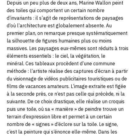
Description,
Depuis un peu plus de deux ans, Marine Wallon peint
Auguste
SAMEDI
horaires...
des toiles qui comportent un certain nombre
Renoir
d’invariants : il s’agit de représentations de paysages
29
,
d’où l’architecture est globalement absente. Au
Cran
premier plan, on remarque presque systématiquement
JUIN
Gevrier,
la silhouette de figures humaines plus ou moins
74960
2019
massives. Les paysages eux-mêmes sont réduits à trois
ANNECY
éléments essentiels : le ciel, la végétation, le
minéral. Ces tableaux procèdent d’une commune
méthode : l’artiste réalise des captures d’écran à partir
du visionnage de vidéos publicitaires touristiques ou de
films de vacances amateurs. L’image extraite est figée
à la seconde près, ce n’est pas celle qui précède, ni la
suivante. De ce choix drastique, elle réalise un croquis
puis une toile, où sa « manière » de peindre trouve un
terrain d’expression libre et permet à un certain
nombre de « signes » d’éclore sur la toile. Le signe,
c’est la peinture qui s’énonce elle-même. Dans les