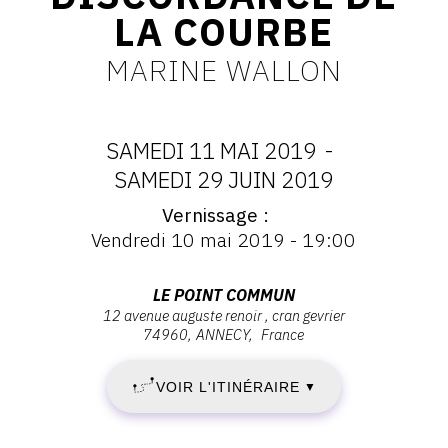
LA COURBE
CONTACT
MARINE WALLON
CGU
CGV
SAMEDI 11 MAI 2019
-
DATES
SAMEDI 29 JUIN 2019
SUIVEZ-NOUS
Vernissage
:
Vernissage
Vendredi 10 mai 2019 - 19:00
INSTAGRAM
:
SAMEDI
Vernissage
FACEBOOK
Vendredi
Adresse
LE POINT COMMUN
11
10
12 avenue auguste renoir , cran gevrier
TWITTER
:
mai
74960
ANNECY
France
Le
MAI
PINTEREST
2019
Point
-
VOIR L'ITINÉRAIRE
2019
▼
Commun,
19:00
12
-
avenue