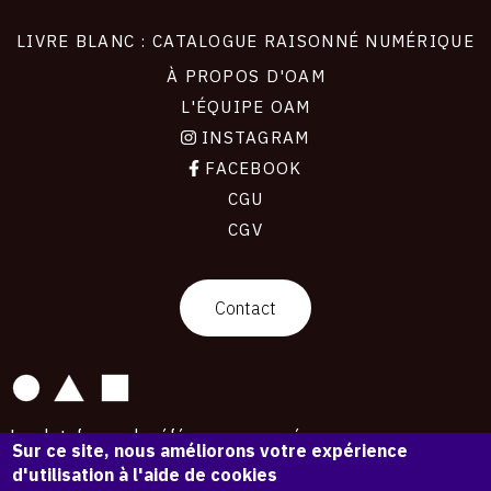
LIVRE BLANC : CATALOGUE RAISONNÉ NUMÉRIQUE
À PROPOS D'OAM
L'ÉQUIPE OAM
INSTAGRAM
FACEBOOK
CGU
CGV
contact
Contact
La plateforme de référence pour créer,
Sur ce site, nous améliorons votre expérience
conserver et promouvoir l'Histoire de l'Art.
d'utilisation à l'aide de cookies
Des catalogues raisonnés aux archives