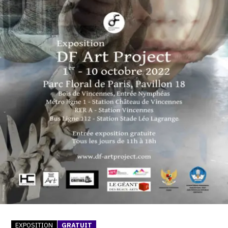
SERVICES
CRÉER SON CATALOGUE RAISONNÉ
ABONNEMENTS DÉDIÉS AUX GALERISTES
CRÉER SON SITE ARTISTE
CRÉER SON CATALOGUE D'EXPO
PUBLIER SES EXPOSITIONS
DEVENIR CONTRIBUTEUR
À PROPOS
L'ÉQUIPE OAM
À PROPOS D'OAM
EXPOSITION
GRATUIT