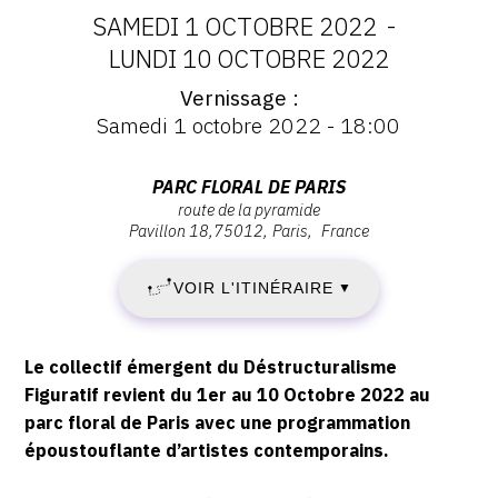
SAMEDI 1 OCTOBRE 2022
-
DATES
LUNDI 10 OCTOBRE 2022
Vernissage
:
Vernissage
Samedi 1 octobre 2022 - 18:00
:
SAMEDI
Vernissage
Samedi
Adresse
PARC FLORAL DE PARIS
1
1
route de la pyramide
:
octobre
Pavillon 18
75012
Paris
France
Parc
OCTOBRE
2022
Floral
-
VOIR L'ITINÉRAIRE
2022
▼
de
18:00
Paris,
-
Route
Description,
Le collectif émergent du Déstructuralisme
de
LUNDI
horaires...
Figuratif revient du 1er au 10 Octobre 2022 au
la
parc floral de Paris avec une programmation
10
Pyramide,
époustouflante d’artistes contemporains.
75012
OCTOBRE
Paris