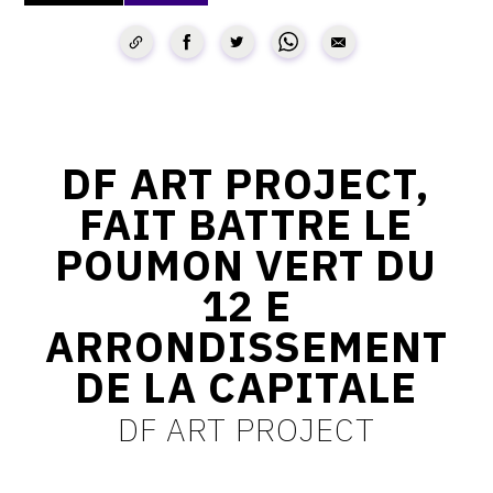
CONTACT
CGU
CGV
DF ART PROJECT,
SUIVEZ-NOUS
FAIT BATTRE LE
POUMON VERT DU
INSTAGRAM
12 E
FACEBOOK
ARRONDISSEMENT
TWITTER
DE LA CAPITALE
PINTEREST
DF ART PROJECT