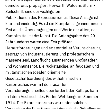
-
33602
demolieren», propagiert Herwarth Waldens Sturm-
Bielefeld
Zeitschrift, eine der wichtigsten
DIMANCHE
Publikationen des Expressionismus. Diese Ansage ist
11
klar und eindeutig. Es ist die Kampfansage einer neuen
Zeit an die Überzeugungen und Werte der alten; das
MARS
Kampfmittel ist die Kunst. Die Anfangsjahre des 20.
Jahrhunderts waren eine Zeit größter
2018
Herausforderungen und existenzieller Verunsicherung,
geprägt von Industrialisierung und proletarischem
Massenelend, Landflucht, ausufernden Großstädten
und Wohnungsnot. Die rückständige, an feudalen und
militaristischen Idealen orientierte
Gesellschaftsordnung des wilhelminischen
Kaiserreiches war mit den rasanten
Veränderungen heillos überfordert, der Kollaps kam
mit dem Ausbruch des Ersten Weltkriegs im Sommer
1914. Der Expressionismus war unter solchen
Vorzeichen die Kunstform, mit der sich die Rebellion im