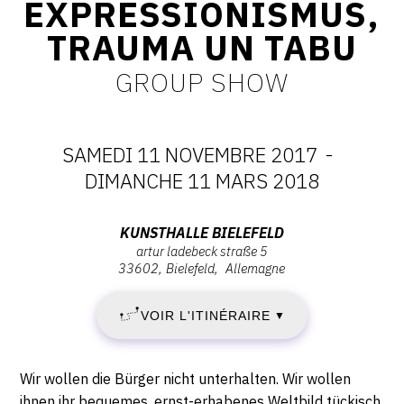
EXPRESSIONISMUS,
CONTACT
TRAUMA UN TABU
CGU
GROUP SHOW
CGV
SAMEDI 11 NOVEMBRE 2017
-
SUIVEZ-NOUS
DATES
DIMANCHE 11 MARS 2018
:
INSTAGRAM
Adresse
KUNSTHALLE BIELEFELD
FACEBOOK
artur ladebeck straße 5
SAMEDI
:
33602
Bielefeld
Allemagne
Kunsthalle
TWITTER
11
Bielefeld,
VOIR L'ITINÉRAIRE
▼
PINTEREST
Artur
NOVEMBRE
Ladebeck
Straße
2017
Description,
Wir wollen die Bürger nicht unterhalten. Wir wollen
5,
horaires...
ihnen ihr bequemes, ernst-erhabenes Weltbild tückisch