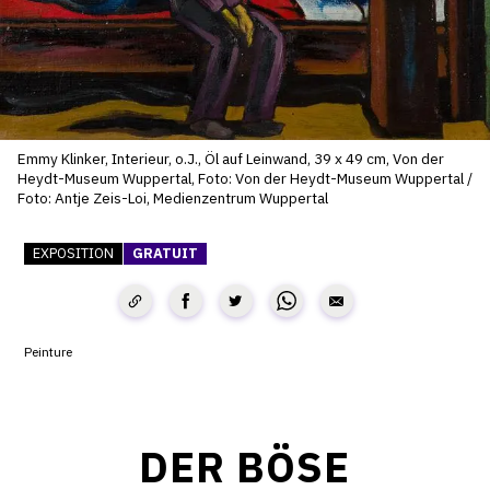
SERVICES
CRÉER SON CATALOGUE RAISONNÉ
ABONNEMENTS DÉDIÉS AUX GALERISTES
Emmy Klinker, Interieur, o.J., Öl auf Leinwand, 39 x 49 cm, Von der
CRÉER SON SITE ARTISTE
Heydt-Museum Wuppertal, Foto: Von der Heydt-Museum Wuppertal /
Foto: Antje Zeis-Loi, Medienzentrum Wuppertal
CRÉER SON CATALOGUE D'EXPO
PUBLIER SES EXPOSITIONS
EXPOSITION
GRATUIT
DEVENIR CONTRIBUTEUR
Peinture
À PROPOS
L'ÉQUIPE OAM
DER BÖSE
À PROPOS D'OAM