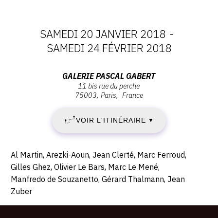
CONTACT
SAMEDI 20 JANVIER 2018
-
CGU
DATES
SAMEDI 24 FÉVRIER 2018
CGV
:
Adresse
GALERIE PASCAL GABERT
11 bis rue du perche
SAMEDI
SUIVEZ-NOUS
:
75003
Paris
France
Galerie
20
Pascal
INSTAGRAM
VOIR L'ITINÉRAIRE
▼
Gabert,
JANVIER
FACEBOOK
11
bis
2018
Description,
TWITTER
Al Martin, Arezki-Aoun, Jean Clerté, Marc Ferroud,
rue
horaires...
Gilles Ghez, Olivier Le Bars, Marc Le Mené,
-
du
PINTEREST
Manfredo de Souzanetto, Gérard Thalmann, Jean
Perche,
Zuber
SAMEDI
75003
Paris