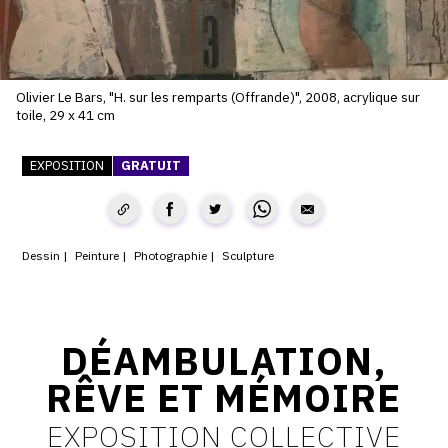
SERVICES
CRÉER SON CATALOGUE RAISONNÉ
Olivier Le Bars, "H. sur les remparts (Offrande)", 2008, acrylique sur
ABONNEMENTS DÉDIÉS AUX GALERISTES
toile, 29 x 41 cm
CRÉER SON SITE ARTISTE
EXPOSITION
GRATUIT
CRÉER SON CATALOGUE D'EXPO
PUBLIER SES EXPOSITIONS
Dessin
Peinture
Photographie
Sculpture
DEVENIR CONTRIBUTEUR
À PROPOS
DÉAMBULATION,
RÊVE ET MÉMOIRE
L'ÉQUIPE OAM
EXPOSITION COLLECTIVE
À PROPOS D'OAM