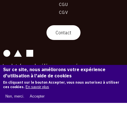
CGU
CGV
contact
Contact
La plateforme de référence pour créer,
Sur ce site, nous améliorons votre expérience
conserver et promouvoir l'Histoire de l'Art.
d'utilisation à l'aide de cookies
Des catalogues raisonnés aux archives
d'expositions.
En cliquant sur le bouton Accepter, vous nous autorisez à utiliser
ces cookies.
En savoir plus
43 254 œuvres d'art — 7 587 expositions
Non, merci.
Accepter
Copyright © OAM 2026. Tous droits réservés.