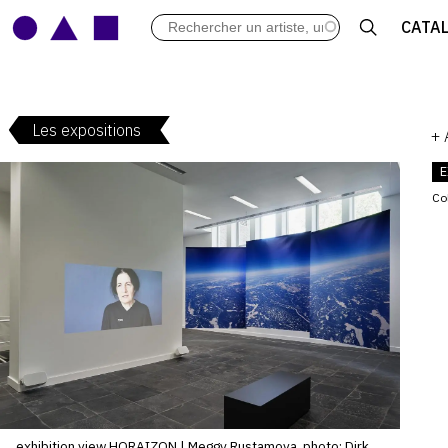
LES VERNISSAGES
CATA
ARCHIVES DES EXPOSITIONS
ACTUALITÉS DU MONDE DE L'A
LIBRAIRIE : LIVRES & CATALOGU
Les expositions
LEXIQUE ARTISTIQUE
+
E
Co
exhibition view HORAIZON | Meggy Rustamova, photo: Dirk