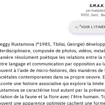
:
Adresse
S.M.A.K.
jan hoetplei
:
9000
Gent
Be
S
S.M.A.K.,
jan
VOIR L'ITINÉ
1
hoetplein
1,
S
9000
escription,
eggy Rustamova (°1985, Tbilisi, Georgie) dévelop
Gent
raires...
nterdisciplinaire, composée de photos, vidéos, inst
2
anière résolument poétique les relations entre la mé
-
ntre langage et communication par opposition au la
ouvent à l’aide de micro-histoires, des manières de
D
ociétales contemporaines dans sa propre oeuvre. En
aconte une histoire associative qui explore la limite e
1
ustamova se caractérise tout autant par la présenc
J
elation de la faune et la flore avec l’être humain. T
ouvent une apparence optimiste cachent une forme 