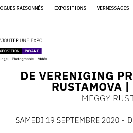
CRÉER SON SITE ARTISTE
LOGUES RAISONNÉS
EXPOSITIONS
VERNISSAGES
CRÉER SON CATALOGUE D'EXPO
RT
PUBLIER SES EXPOSITIONS
ES
DEVENIR CONTRIBUTEUR
 AJOUTER UNE EXPO
XPOSITION
PAYANT
llage
Photographie
Vidéo
DE VERENIGING P
RUSTAMOVA |
MEGGY RUS
SAMEDI 19 SEPTEMBRE 2020
-
D
D