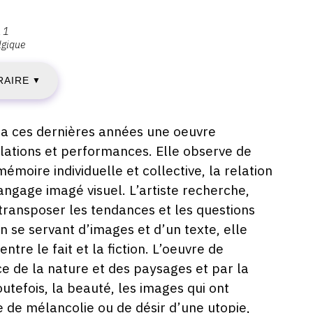
n 1
lgique
AMEDI
RAIRE
9
▼
EPTEMBRE
pa ces dernières années une oeuvre
allations et performances. Elle observe de
020
moire individuelle et collective, la relation
ngage imagé visuel. L’artiste recherche,
 transposer les tendances et les questions
IMANCHE
 se servant d’images et d’un texte, elle
ntre le fait et la fiction. L’oeuvre de
7
e de la nature et des paysages et par la
ANVIER
outefois, la beauté, les images qui ont
de mélancolie ou de désir d’une utopie,