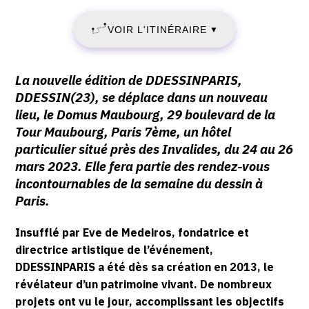
Le
mars
Domus
MARS
2023
VOIR L'ITINÉRAIRE
▼
maubourg
-
2023
,
18:00
29,
Description,
-
La nouvelle édition de DDESSINPARIS,
bd
horaires...
DDESSIN(23), se déplace dans un nouveau
de
DIMANCHE
lieu, le Domus Maubourg, 29 boulevard de la
la
Tour Maubourg, Paris 7ème, un hôtel
26
Tour
particulier situé près des Invalides, du 24 au 26
Maubourg,
mars 2023. Elle fera partie des rendez-vous
MARS
75007
incontournables de la semaine du dessin à
Paris
2023
Paris.
Insufflé par Eve de Medeiros, fondatrice et
directrice artistique de l’événement,
DDESSINPARIS a été dès sa création en 2013, le
révélateur d’un patrimoine vivant. De nombreux
projets ont vu le jour, accomplissant les objectifs