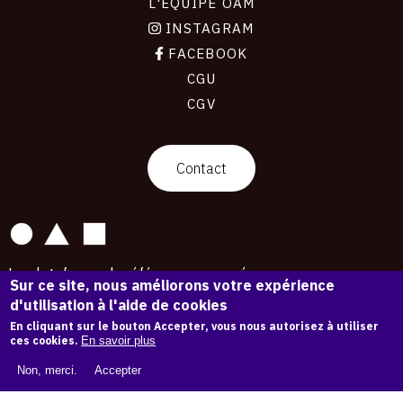
L'ÉQUIPE OAM
INSTAGRAM
FACEBOOK
CGU
CGV
contact
Contact
La plateforme de référence pour créer,
Sur ce site, nous améliorons votre expérience
conserver et promouvoir l'Histoire de l'Art.
d'utilisation à l'aide de cookies
Des catalogues raisonnés aux archives
d'expositions.
En cliquant sur le bouton Accepter, vous nous autorisez à utiliser
ces cookies.
En savoir plus
43 254 œuvres d'art — 7 587 expositions
Non, merci.
Accepter
Copyright © OAM 2026. Tous droits réservés.