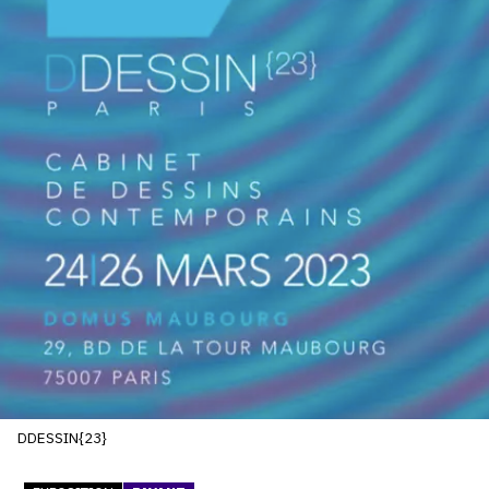
SERVICES
CRÉER SON CATALOGUE RAISONNÉ
ABONNEMENTS DÉDIÉS AUX GALERISTES
CRÉER SON SITE ARTISTE
CRÉER SON CATALOGUE D'EXPO
PUBLIER SES EXPOSITIONS
DEVENIR CONTRIBUTEUR
À PROPOS
L'ÉQUIPE OAM
DDESSIN{23}
À PROPOS D'OAM