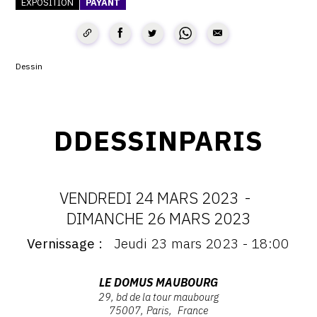
EXPOSITION
PAYANT
CONTACT
CGU
Dessin
CGV
SUIVEZ-NOUS
DDESSINPARIS
INSTAGRAM
VENDREDI 24 MARS 2023
-
FACEBOOK
DATES
DIMANCHE 26 MARS 2023
TWITTER
Vernissage
Jeudi 23 mars 2023 - 18:00
:
Vernissage
PINTEREST
:
VENDREDI
Vernissage
Adresse
LE DOMUS MAUBOURG
Jeudi
29, bd de la tour maubourg
:
24
75007
Paris
France
23