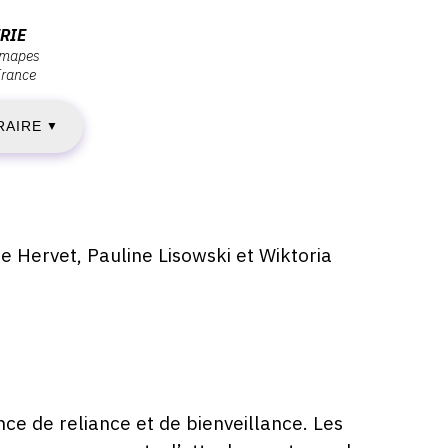
EUDI
RIE
mmapes
France
2
RAIRE
AI
▼
025
e Hervet, Pauline Lisowski et Wiktoria
EUDI
EPTEMBRE
025
nce de reliance et de bienveillance. Les