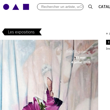
LES VERNISSAGES
CATA
ARCHIVES DES EXPOSITIONS
ACTUALITÉS DU MONDE DE L'A
LIBRAIRIE : LIVRES & CATALOGU
Les expositions
LEXIQUE ARTISTIQUE
+
E
Ins
V
: