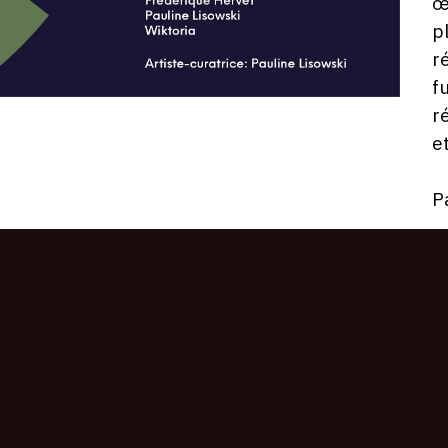
œ
p
r
f
r
e
P