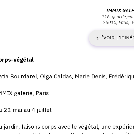
ernissage
J
Adresse
IMMIX GALE
eudi
116, quai de je
:
2
75010
Paris
2
Immix
ai
025
galerie,
VOIR L'ITINÉ
M
116,
9:00
quai
2
de
escription,
orps-végétal
Jemmapes,
raires...
-
75010
atia Bourdarel, Olga Caldas, Marie Denis, Frédériqu
Paris
J
MMIX galerie, Paris
4
u 22 mai au 4 juillet
S
2
u jardin, faisons corps avec le végétal, une expérie