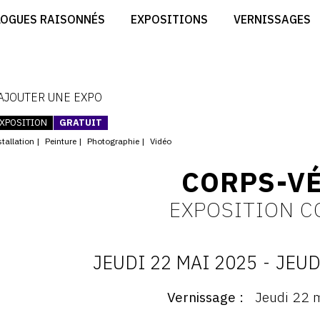
CRÉER SON SITE ARTISTE
LOGUES RAISONNÉS
EXPOSITIONS
VERNISSAGES
CRÉER SON CATALOGUE D'EXPO
RT
PUBLIER SES EXPOSITIONS
ES
DEVENIR CONTRIBUTEUR
 AJOUTER UNE EXPO
XPOSITION
GRATUIT
tallation
Peinture
Photographie
Vidéo
CORPS-V
EXPOSITION C
JEUDI 22 MAI 2025
-
JEUD
D
Vernissage
Jeudi 22 
ernissage
: