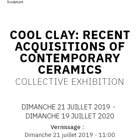
Sculpture
CONTACT
CGU
COOL CLAY: RECENT
CGV
ACQUISITIONS OF
CONTEMPORARY
SUIVEZ-NOUS
CERAMICS
INSTAGRAM
COLLECTIVE EXHIBITION
FACEBOOK
TWITTER
DIMANCHE 21 JUILLET 2019
-
PINTEREST
DATES
DIMANCHE 19 JUILLET 2020
Vernissage
:
Vernissage
Dimanche 21 juillet 2019 - 11:00
: