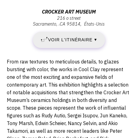
DIMANCHE
Vernissage
Dimanche
Adresse
CROCKER ART MUSEUM
21
21
216 o street
:
juillet
Sacramento
,
CA
95814
États-Unis
Crocker
JUILLET
2019
Art
-
VOIR L'ITINÉRAIRE
2019
▼
Museum,
11:00
216
-
O
Description,
From raw textures to meticulous details, to glazes
Street,
DIMANCHE
horaires...
bursting with color, the works in Cool Clay represent
95814
one of the most exciting and expansive fields of
19
Sacramento
contemporary art. This exhibition highlights a selection
of notable acquisitions that strengthen the Crocker Art
JUILLET
Museum’s ceramics holdings in both diversity and
2020
scope. These pieces represent the work of influential
figures such as Rudy Autio, Sergei Isupov, Jun Kaneko,
Tony Marsh, Edwin Scheier, Nancy Selvin, and Akio
Takamori, as well as more recent leaders like Peter