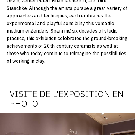
Olson, Zemer Peled, Brian Rochefort, and Dirk
Staschke. Although the artists pursue a great variety of
approaches and techniques, each embraces the
experimental and playful sensibility this versatile
medium engenders. Spanning six decades of studio
practice, this exhibition celebrates the ground-breaking
achievements of 20th-century ceramists as well as
those who today continue to reimagine the possibilities
of working in clay.
Photosgraphies
de
l'exposition
VISITE DE L'EXPOSITION EN
PHOTO