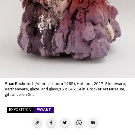
SERVICES
CRÉER SON CATALOGUE RAISONNÉ
ABONNEMENTS DÉDIÉS AUX GALERISTES
CRÉER SON SITE ARTISTE
CRÉER SON CATALOGUE D'EXPO
PUBLIER SES EXPOSITIONS
DEVENIR CONTRIBUTEUR
Brian Rochefort (American, born 1985), Hotspot, 2017. Stoneware,
earthenware, glaze, and glass,15 x 14 x 14 in. Crocker Art Museum,
gift of Loren G. L
À PROPOS
EXPOSITION
PAYANT
L'ÉQUIPE OAM
À PROPOS D'OAM