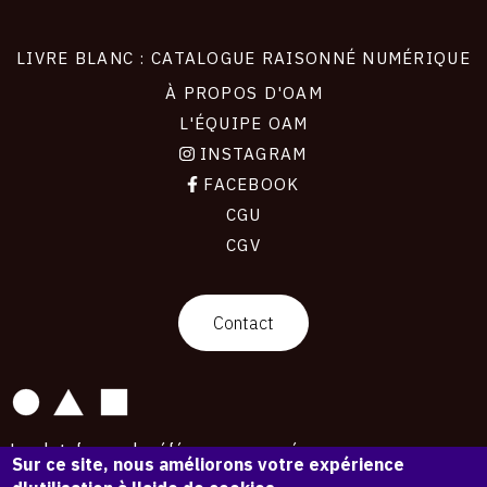
LIVRE BLANC : CATALOGUE RAISONNÉ NUMÉRIQUE
À PROPOS D'OAM
L'ÉQUIPE OAM
INSTAGRAM
FACEBOOK
CGU
CGV
contact
Contact
La plateforme de référence pour créer,
Sur ce site, nous améliorons votre expérience
conserver et promouvoir l'Histoire de l'Art.