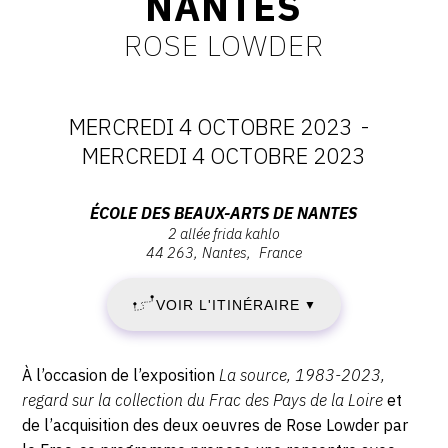
NANTES
CONTACT
ROSE LOWDER
CGU
CGV
MERCREDI 4 OCTOBRE 2023
-
DATES
MERCREDI 4 OCTOBRE 2023
SUIVEZ-NOUS
:
Adresse
ÉCOLE DES BEAUX-ARTS DE NANTES
2 allée frida kahlo
MERCREDI
:
INSTAGRAM
44 263
Nantes
France
École
FACEBOOK
4
des
VOIR L'ITINÉRAIRE
▼
Beaux-
TWITTER
OCTOBRE
Arts
PINTEREST
de
2023
Description,
À l’occasion de l’exposition
La source, 1983-2023,
Nantes,
horaires...
regard sur la collection du Frac des Pays de la Loire
et
-
2
de l’acquisition des deux oeuvres de Rose Lowder par
allée