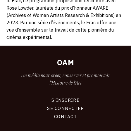
le Frac, ce programme propose une rencontre avec
MERCREDI
Frida
Rose Lowder, lauréate du prix d’honneur AWARE
Kahlo,
4
(Archives of Women Artists Research & Exhibitions) en
44
2023. Par une série d’événements, le Frac offre une
OCTOBRE
263
vue d’ensemble sur le travail de cette pionnière du
Nantes
cinéma expérimental.
2023
OAM
Un média pour créer, conserver et promouvoir
l'Histoire de l'Art
S'INSCRIRE
CONNEXION
SE CONNECTER
CONTACT