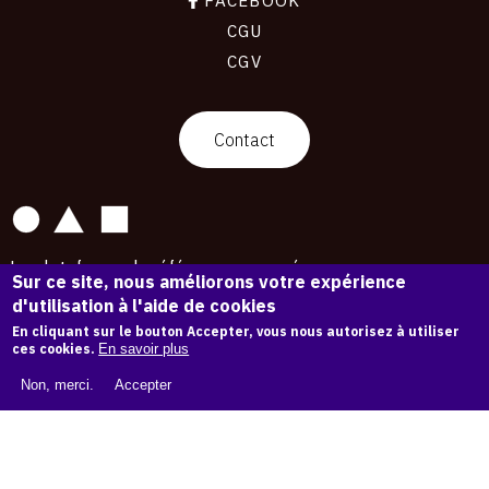
CGU
CGV
contact
Contact
La plateforme de référence pour créer,
Sur ce site, nous améliorons votre expérience
conserver et promouvoir l'Histoire de l'Art.
d'utilisation à l'aide de cookies
Des catalogues raisonnés aux archives
d'expositions.
En cliquant sur le bouton Accepter, vous nous autorisez à utiliser
ces cookies.
En savoir plus
43 254 œuvres d'art — 7 587 expositions
Non, merci.
Accepter
Copyright © OAM 2026. Tous droits réservés.