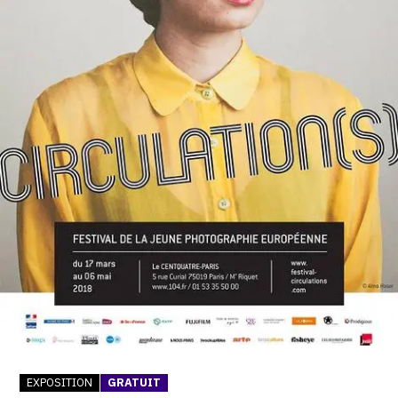
SERVICES
CRÉER SON CATALOGUE RAISONNÉ
ABONNEMENTS DÉDIÉS AUX GALERISTES
CRÉER SON SITE ARTISTE
CRÉER SON CATALOGUE D'EXPO
PUBLIER SES EXPOSITIONS
DEVENIR CONTRIBUTEUR
À PROPOS
L'ÉQUIPE OAM
EXPOSITION
GRATUIT
À PROPOS D'OAM