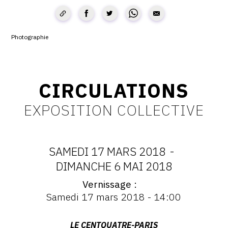
CONTACT
CGU
Photographie
CGV
CIRCULATIONS
SUIVEZ-NOUS
EXPOSITION COLLECTIVE
INSTAGRAM
FACEBOOK
SAMEDI 17 MARS 2018
-
TWITTER
DATES
DIMANCHE 6 MAI 2018
PINTEREST
Vernissage
:
Vernissage
Samedi 17 mars 2018 - 14:00
:
SAMEDI
Vernissage
Samedi
Adresse
LE CENTQUATRE-PARIS