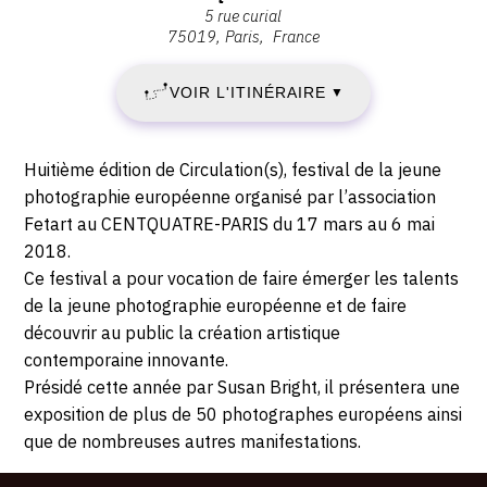
17
17
5 rue curial
:
mars
75019
Paris
France
Le
MARS
2018
CENTQUATRE-
-
VOIR L'ITINÉRAIRE
2018
▼
PARIS,
14:00
5
-
Rue
Description,
Huitième édition de Circulation(s), festival de la jeune
Curial,
DIMANCHE
horaires...
photographie européenne organisé par l’association
75019
Fetart au CENTQUATRE-PARIS du 17 mars au 6 mai
6
Paris
2018.
Ce festival a pour vocation de faire émerger les talents
MAI
de la jeune photographie européenne et de faire
2018
découvrir au public la création artistique
contemporaine innovante.
Présidé cette année par Susan Bright, il présentera une
exposition de plus de 50 photographes européens ainsi
que de nombreuses autres manifestations.