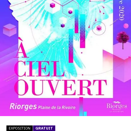
SERVICES
CRÉER SON CATALOGUE RAISONNÉ
ABONNEMENTS DÉDIÉS AUX GALERISTES
CRÉER SON SITE ARTISTE
CRÉER SON CATALOGUE D'EXPO
PUBLIER SES EXPOSITIONS
DEVENIR CONTRIBUTEUR
À PROPOS
L'ÉQUIPE OAM
À PROPOS D'OAM
EXPOSITION
GRATUIT