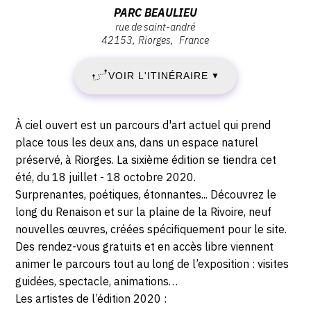
:
Adresse
PARC BEAULIEU
rue de saint-andré
SAMEDI
:
42153
Riorges
France
Parc
18
Beaulieu,
VOIR L'ITINÉRAIRE
▼
Rue
JUILLET
de
Saint-
2020
Description,
À ciel ouvert est un parcours d'art actuel qui prend
André,
horaires...
place tous les deux ans, dans un espace naturel
-
42153
préservé, à Riorges. La sixième édition se tiendra cet
Riorges
été, du 18 juillet - 18 octobre 2020.
DIMANCHE
Surprenantes, poétiques, étonnantes... Découvrez le
18
long du Renaison et sur la plaine de la Rivoire, neuf
nouvelles œuvres, créées spécifiquement pour le site.
OCTOBRE
Des rendez-vous gratuits et en accès libre viennent
animer le parcours tout au long de l’exposition : visites
2020
guidées, spectacle, animations…
Les artistes de l’édition 2020 :