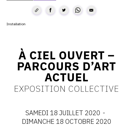
CONTACT
CGU
Installation
CGV
À CIEL OUVERT –
SUIVEZ-NOUS
PARCOURS D’ART
INSTAGRAM
ACTUEL
FACEBOOK
EXPOSITION COLLECTIVE
TWITTER
PINTEREST
SAMEDI 18 JUILLET 2020
-
DATES
DIMANCHE 18 OCTOBRE 2020