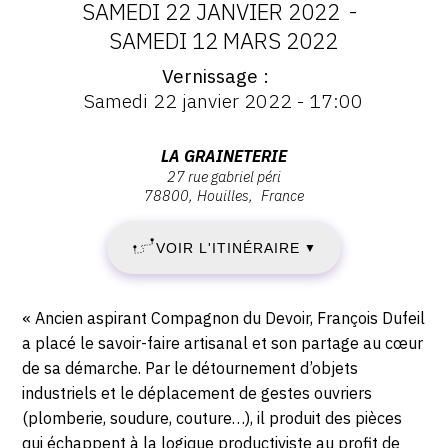
SAMEDI 22 JANVIER 2022
-
CONTACT
DATES
SAMEDI 12 MARS 2022
CGU
Vernissage
:
Vernissage
Samedi 22 janvier 2022 - 17:00
:
CGV
SAMEDI
Vernissage
Samedi
Adresse
LA GRAINETERIE
22
22
27 rue gabriel péri
SUIVEZ-NOUS
:
janvier
78800
Houilles
France
La
JANVIER
2022
Graineterie,
INSTAGRAM
-
VOIR L'ITINÉRAIRE
2022
▼
27
17:00
FACEBOOK
rue
-
Gabriel
Description,
TWITTER
« Ancien aspirant Compagnon du Devoir, François Dufeil
Péri,
SAMEDI
horaires...
a placé le savoir-faire artisanal et son partage au cœur
78800
PINTEREST
de sa démarche. Par le détournement d’objets
12
Houilles
industriels et le déplacement de gestes ouvriers
(plomberie, soudure, couture…), il produit des pièces
MARS
qui échappent à la logique productiviste au profit de