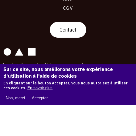
CGV
contact
Contact
La plateforme de référence pour créer,
Sur ce site, nous améliorons votre expérience
conserver et promouvoir l'Histoire de l'Art.
d'utilisation à l'aide de cookies
Des catalogues raisonnés aux archives
d'expositions.
En cliquant sur le bouton Accepter, vous nous autorisez à utiliser
ces cookies.
En savoir plus
43 254 œuvres d'art — 7 587 expositions
Non, merci.
Accepter
Copyright © OAM 2026. Tous droits réservés.