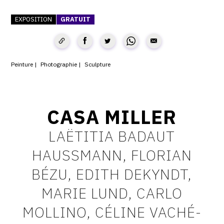
CONTACT
EXPOSITION
GRATUIT
CGU
CGV
Peinture
Photographie
Sculpture
SUIVEZ-NOUS
CASA MILLER
INSTAGRAM
LAËTITIA BADAUT
FACEBOOK
HAUSSMANN, FLORIAN
TWITTER
BÉZU, EDITH DEKYNDT,
PINTEREST
MARIE LUND, CARLO
MOLLINO, CÉLINE VACHÉ-