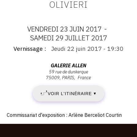
OLIVIERI
VENDREDI 23 JUIN 2017
-
DATES
SAMEDI 29 JUILLET 2017
Vernissage
Jeudi 22 juin 2017 - 19:30
:
Vernissage
:
VENDREDI
Vernissage
Adresse
GALERIE ALLEN
Jeudi
59 rue de dunkerque
:
23
75009
PARIS
France
22
Galerie
juin
Allen,
JUIN
2017
VOIR L'ITINÉRAIRE
▼
59
-
2017
rue
19:30
de
Description,
-
Commissariat d'exposition : Arlène Berceliot Courtin
Dunkerque,
horaires...
75009
SAMEDI
PARIS