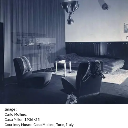
SERVICES
CRÉER SON CATALOGUE RAISONNÉ
ABONNEMENTS DÉDIÉS AUX GALERISTES
CRÉER SON SITE ARTISTE
CRÉER SON CATALOGUE D'EXPO
PUBLIER SES EXPOSITIONS
DEVENIR CONTRIBUTEUR
À PROPOS
Image :
L'ÉQUIPE OAM
Carlo Mollino,
Casa Miller, 1936-38
Courtesy Museo Casa Mollino, Turin, Italy
À PROPOS D'OAM