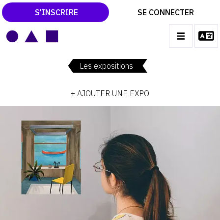
S'INSCRIRE
SE CONNECTER
LE MAGAZINE
Main
navigation
Les expositions
CATALOGUES RAISONNÉS
+ AJOUTER UNE EXPO
LES EXPOSITIONS
LES VERNISSAGES
ARCHIVES DES EXPOSITIONS
ACTUALITÉS DU MONDE DE L'ART
LIBRAIRIE : LIVRES & CATALOGUES
LEXIQUE ARTISTIQUE