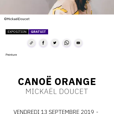
SERVICES
CRÉER SON CATALOGUE RAISONNÉ
©MickaëlDoucet
ABONNEMENTS DÉDIÉS AUX GALERISTES
EXPOSITION
GRATUIT
CRÉER SON SITE ARTISTE
CRÉER SON CATALOGUE D'EXPO
Peinture
PUBLIER SES EXPOSITIONS
DEVENIR CONTRIBUTEUR
CANOË ORANGE
À PROPOS
MICKAËL DOUCET
L'ÉQUIPE OAM
VENDREDI 13 SEPTEMBRE 2019
-
À PROPOS D'OAM