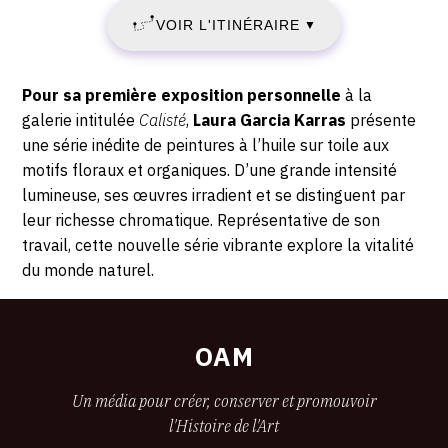
Anne-
-
VOIR L'ITINÉRAIRE
2025
▼
Sarah
14:00
Bénichou,
-
45
Description,
Pour sa première exposition personnelle
à la
rue
SAMEDI
horaires...
galerie intitulée
Calisté
,
Laura Garcia Karras
présente
chapon,
une série inédite de peintures à l’huile sur toile aux
12
75003
motifs floraux et organiques. D’une grande intensité
Paris
lumineuse, ses œuvres irradient et se distinguent par
JUILLET
leur richesse chromatique. Représentative de son
2025
travail, cette nouvelle série vibrante explore la vitalité
du monde naturel.
OAM
Un média pour créer, conserver et promouvoir
l'Histoire de l'Art