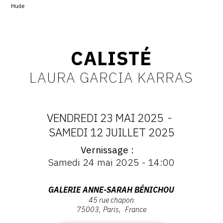
Huile
CONTACT
CGU
CALISTÉ
CGV
LAURA GARCIA KARRAS
SUIVEZ-NOUS
VENDREDI 23 MAI 2025
-
INSTAGRAM
DATES
SAMEDI 12 JUILLET 2025
FACEBOOK
Vernissage
:
Vernissage
TWITTER
Samedi 24 mai 2025 - 14:00
:
VENDREDI
Vernissage
PINTEREST
Samedi
Adresse
GALERIE ANNE-SARAH BÉNICHOU
23
24
45 rue chapon
:
mai
75003
Paris
France
Galerie
MAI
2025