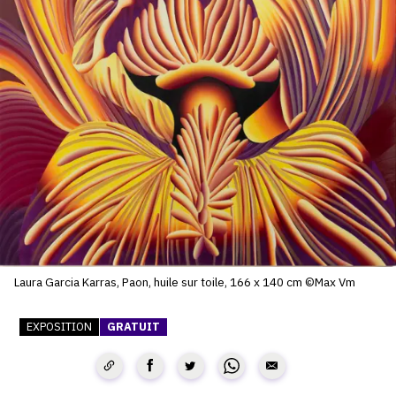
SERVICES
CRÉER SON CATALOGUE RAISONNÉ
ABONNEMENTS DÉDIÉS AUX GALERISTES
CRÉER SON SITE ARTISTE
CRÉER SON CATALOGUE D'EXPO
PUBLIER SES EXPOSITIONS
DEVENIR CONTRIBUTEUR
Laura Garcia Karras, Paon, huile sur toile, 166 x 140 cm ©Max Vm
À PROPOS
EXPOSITION
GRATUIT
L'ÉQUIPE OAM
À PROPOS D'OAM