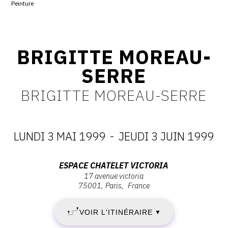
Peinture
CONTACT
CGU
BRIGITTE MOREAU-
CGV
SERRE
BRIGITTE MOREAU-SERRE
SUIVEZ-NOUS
INSTAGRAM
LUNDI 3 MAI 1999
-
JEUDI 3 JUIN 1999
FACEBOOK
DATES
TWITTER
Adresse
ESPACE CHATELET VICTORIA
:
17 avenue victoria
:
PINTEREST
75001
Paris
France
Espace
LUNDI
Chatelet
VOIR L'ITINÉRAIRE
▼
3
Victoria,