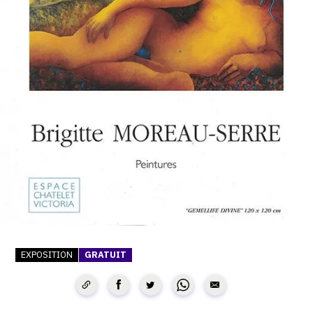
SERVICES
CRÉER SON CATALOGUE RAISONNÉ
ABONNEMENTS DÉDIÉS AUX GALERISTES
CRÉER SON SITE ARTISTE
CRÉER SON CATALOGUE D'EXPO
PUBLIER SES EXPOSITIONS
DEVENIR CONTRIBUTEUR
À PROPOS
EXPOSITION
GRATUIT
L'ÉQUIPE OAM
À PROPOS D'OAM