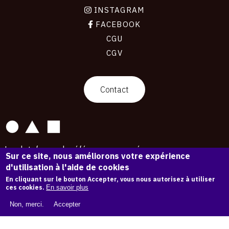
INSTAGRAM
FACEBOOK
CGU
CGV
contact
Contact
La plateforme de référence pour créer,
Sur ce site, nous améliorons votre expérience
conserver et promouvoir l'Histoire de l'Art.
d'utilisation à l'aide de cookies
Des catalogues raisonnés aux archives
d'expositions.
En cliquant sur le bouton Accepter, vous nous autorisez à utiliser
ces cookies.
En savoir plus
43 254 œuvres d'art — 7 587 expositions
Non, merci.
Accepter
Copyright © OAM 2026. Tous droits réservés.