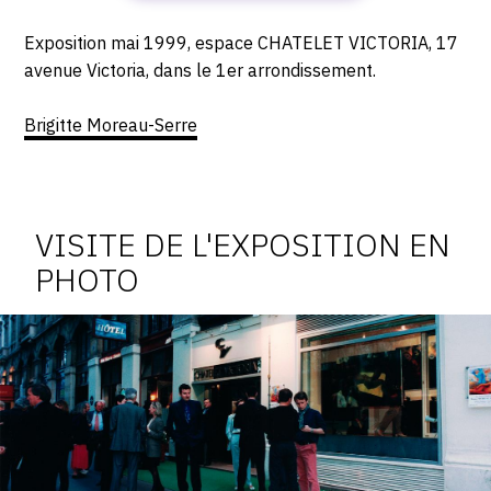
17
MAI
avenue
Description,
Exposition mai 1999, espace CHATELET VICTORIA, 17
Victoria,
1999
horaires...
avenue Victoria, dans le 1er arrondissement.
75001
-
Paris
Brigitte Moreau-Serre
JEUDI
Photosgraphies
3
de
l'exposition
VISITE DE L'EXPOSITION EN
JUIN
PHOTO
1999