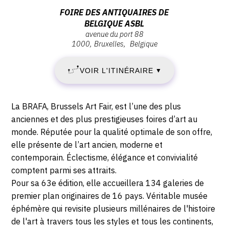
SAMEDI
Vendredi
Adresse
FOIRE DES ANTIQUAIRES DE
27
26
BELGIQUE ASBL
:
janvier
avenue du port 88
Foire
JANVIER
2018
1000
Bruxelles
Belgique
des
-
2018
Antiquaires
12:00
VOIR L'ITINÉRAIRE
▼
de
-
Belgique
ASBL,
DIMANCHE
Description,
La BRAFA, Brussels Art Fair, est l’une des plus
Avenue
horaires...
anciennes et des plus prestigieuses foires d’art au
4
du
monde. Réputée pour la qualité optimale de son offre,
Port
elle présente de l’art ancien, moderne et
FÉVRIER
88,
contemporain. Éclectisme, élégance et convivialité
1000
2018
comptent parmi ses attraits.
Bruxelles
Pour sa 63e édition, elle accueillera 134 galeries de
premier plan originaires de 16 pays. Véritable musée
éphémère qui revisite plusieurs millénaires de l'histoire
de l'art à travers tous les styles et tous les continents,