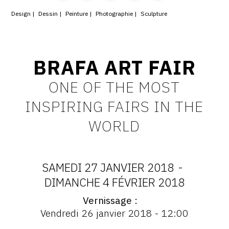
Design
Dessin
Peinture
Photographie
Sculpture
CONTACT
CGU
CGV
BRAFA ART FAIR
ONE OF THE MOST
SUIVEZ-NOUS
INSPIRING FAIRS IN THE
WORLD
INSTAGRAM
FACEBOOK
TWITTER
SAMEDI 27 JANVIER 2018
-
DATES
DIMANCHE 4 FÉVRIER 2018
PINTEREST
Vernissage
:
Vernissage
Vendredi 26 janvier 2018 - 12:00
:
Vernissage