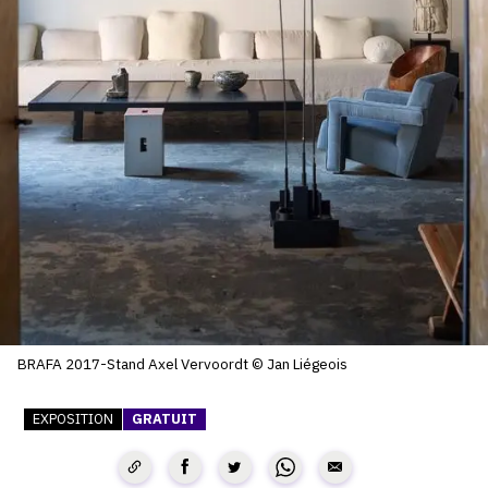
SERVICES
CRÉER SON CATALOGUE RAISONNÉ
ABONNEMENTS DÉDIÉS AUX GALERISTES
CRÉER SON SITE ARTISTE
CRÉER SON CATALOGUE D'EXPO
PUBLIER SES EXPOSITIONS
DEVENIR CONTRIBUTEUR
BRAFA 2017-Stand Axel Vervoordt © Jan Liégeois
À PROPOS
EXPOSITION
GRATUIT
L'ÉQUIPE OAM
À PROPOS D'OAM