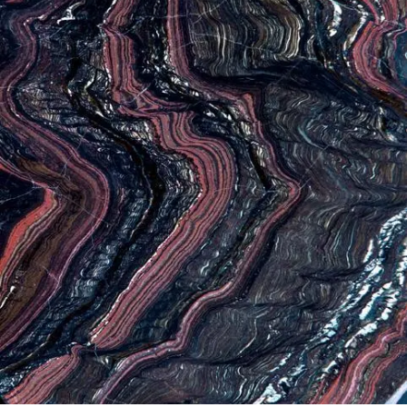
SERVICES
CRÉER SON CATALOGUE RAISONNÉ
ABONNEMENTS DÉDIÉS AUX GALERISTES
CRÉER SON SITE ARTISTE
CRÉER SON CATALOGUE D'EXPO
PUBLIER SES EXPOSITIONS
DEVENIR CONTRIBUTEUR
À PROPOS
L'ÉQUIPE OAM
À PROPOS D'OAM