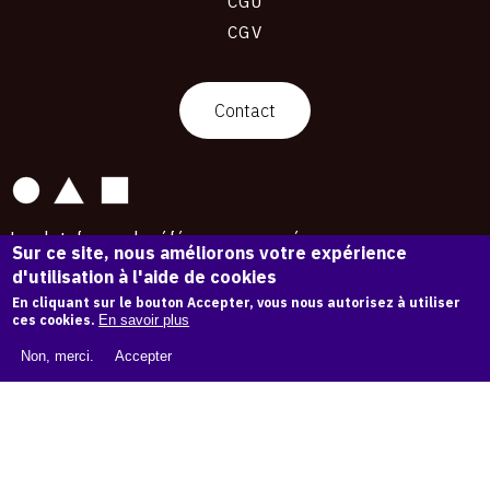
CGU
CGV
contact
Contact
La plateforme de référence pour créer,
Sur ce site, nous améliorons votre expérience
conserver et promouvoir l'Histoire de l'Art.
d'utilisation à l'aide de cookies
Des catalogues raisonnés aux archives
d'expositions.
En cliquant sur le bouton Accepter, vous nous autorisez à utiliser
ces cookies.
En savoir plus
43 254 œuvres d'art — 7 587 expositions
Non, merci.
Accepter
Copyright © OAM 2026. Tous droits réservés.