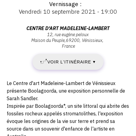
Vernissage
:
Vernissage
Vendredi 10 septembre 2021 - 19:00
:
JEUDI
Vernissage
Vendredi
Adresse
CENTRE D'ART MADELEINE-LAMBERT
16
10
12, rue eugène peloux
:
septembre
Maison du Peuple
69200
Vénissieux
Centre
SEPTEMBRE
France
2021
d'art
-
2021
Madeleine-
19:00
VOIR L'ITINÉRAIRE
▼
Lambert,
-
12,
rue
Description,
SAMEDI
Le Centre d'art Madeleine-Lambert de Vénissieux
Eugène
horaires...
présente Boolagoorda, une exposition personnelle de
20
Peloux,
Sarah Sandler.
69200
Inspirée par Boolagoorda*, un site littoral qui abrite des
NOVEMBRE
Vénissieux
fossiles rocheux appelés stromatolithes, l'exposition
évoque les origines de la vie sur terre et prend sa
2021
source dans un souvenir d'enfance de l'artiste en