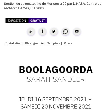
Section du stromatolithe de Morison créé par la NASA, Centre de
CONTACT
recherche Ames, EU, 2002.
CGU
EXPOSITION
GRATUIT
CGV
Installation
Photographie
Sculpture
Vidéo
SUIVEZ-NOUS
INSTAGRAM
BOOLAGOORDA
FACEBOOK
SARAH SANDLER
TWITTER
PINTEREST
JEUDI 16 SEPTEMBRE 2021
-
DATES
SAMEDI 20 NOVEMBRE 2021