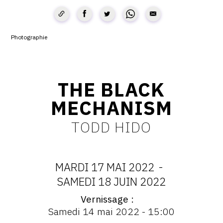
CONTACT
CGU
Photographie
CGV
THE BLACK
SUIVEZ-NOUS
MECHANISM
INSTAGRAM
TODD HIDO
FACEBOOK
TWITTER
MARDI 17 MAI 2022
-
PINTEREST
DATES
SAMEDI 18 JUIN 2022
Vernissage
:
Vernissage
Samedi 14 mai 2022 - 15:00
: