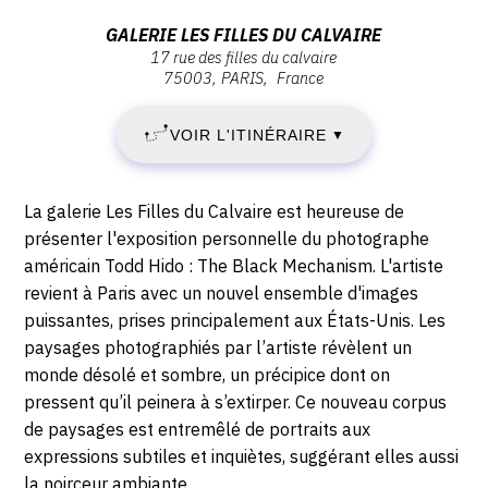
MARDI
Vernissage
Samedi
Adresse
GALERIE LES FILLES DU CALVAIRE
17
14
17 rue des filles du calvaire
:
mai
75003
PARIS
France
Galerie
MAI
2022
Les
-
VOIR L'ITINÉRAIRE
2022
▼
filles
15:00
du
-
calvaire,
Description,
La galerie Les Filles du Calvaire est heureuse de
17
SAMEDI
horaires...
présenter l'exposition personnelle du photographe
RUE
américain Todd Hido : The Black Mechanism. L'artiste
18
DES
revient à Paris avec un nouvel ensemble d'images
FILLES
puissantes, prises principalement aux États-Unis.
Les
JUIN
DU
paysages photographiés par l’artiste révèlent un
CALVAIRE,
2022
monde désolé et sombre,
un précipice
dont on
75003
pressent qu’il peinera à s’extirper
.
Ce nouveau corpus
PARIS
de paysages est entremêlé de portraits aux
expressions subtiles et inquiètes, suggérant elles aussi
la noirceur ambiante.