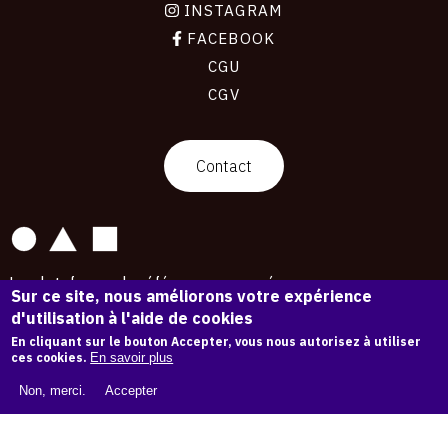
INSTAGRAM
FACEBOOK
CGU
CGV
contact
Contact
La plateforme de référence pour créer,
Sur ce site, nous améliorons votre expérience
conserver et promouvoir l'Histoire de l'Art.
d'utilisation à l'aide de cookies
Des catalogues raisonnés aux archives
d'expositions.
En cliquant sur le bouton Accepter, vous nous autorisez à utiliser
ces cookies.
En savoir plus
43 273 œuvres d'art — 7 588 expositions
Non, merci.
Accepter
Copyright © OAM 2026. Tous droits réservés.