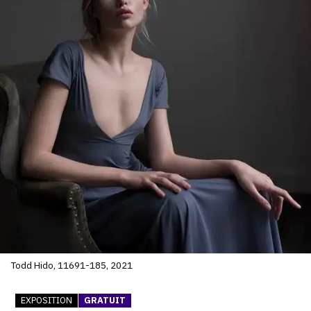
SERVICES
CRÉER SON CATALOGUE RAISONNÉ
ABONNEMENTS DÉDIÉS AUX GALERISTES
CRÉER SON SITE ARTISTE
CRÉER SON CATALOGUE D'EXPO
PUBLIER SES EXPOSITIONS
DEVENIR CONTRIBUTEUR
À PROPOS
Todd Hido, 11691-185, 2021
L'ÉQUIPE OAM
EXPOSITION
GRATUIT
À PROPOS D'OAM