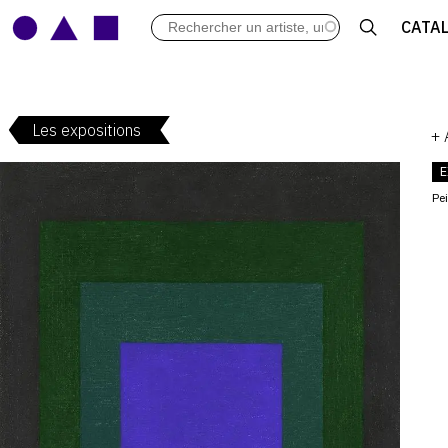
LES VERNISSAGES
CATA
ARCHIVES DES EXPOSITIONS
ACTUALITÉS DU MONDE DE L'A
LIBRAIRIE : LIVRES & CATALOGU
Les expositions
LEXIQUE ARTISTIQUE
+
E
Pe