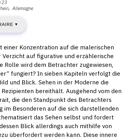
e 23
hein
Allemagne
AMEDI
RAIRE
1
▼
OÛT
t einer Konzentration auf die malerischen
er Verzicht auf figurative und erzählerische
018
e Rolle wird dem Betrachter zugewiesen,
r“ fungiert? In sieben Kapiteln verfolgt die
ld und Blick. Sehen in der Moderne die
IMANCHE
 Rezipienten bereithält. Ausgehend vom den
rait, die den Standpunkt des Betrachters
ung im Besonderen auf die sich darstellenden
UILLET
thematisiert das Sehen selbst und fordert
essen Blick allerdings auch mithilfe von
019
ezu überfordert werden kann. Diese innere