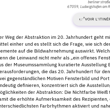
berliner straß
:
67059
Ludwigshafen am R
S
Wilhelm-
Hack-
VOIR L'ITINÉ
1
Museum,
Berliner
A
Straße
escription,
er Weg der Abstraktion im 20. Jahrhundert geht mi
23,
raires...
ittel einher und es stellt sich die Frage, wie sich d
2
67059
lemente auf die Bildwahrnehmung auswirkt. Welch
Ludwigshafen
-
enn die Leinwand nicht mehr als „ein offenes Fenste
am
us der Museumssammlung kuratierte Ausstellung Bi
Rhein
D
erausforderungen, die das 20. Jahrhundert für den
wei gegenständlichen Motiven Fensterbild und Port
7
indeutig definieren, konzentriert sich die Ausstell
J
öglichkeiten der Abstraktion: Die Nichtfarbe Weiß 
amit die erhöhte Aufmerksamkeit des Rezipienten, d
2
nterschiedlichsten Farbrhythmen aktiviert und nah