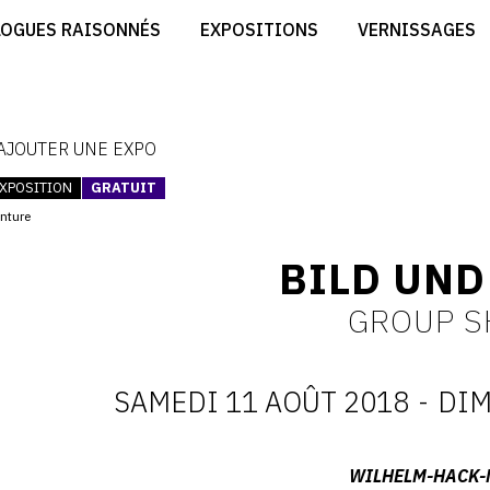
CRÉER SON SITE ARTISTE
LOGUES RAISONNÉS
EXPOSITIONS
VERNISSAGES
CRÉER SON CATALOGUE D'EXPO
RT
PUBLIER SES EXPOSITIONS
ES
DEVENIR CONTRIBUTEUR
 AJOUTER UNE EXPO
XPOSITION
GRATUIT
inture
BILD UND
GROUP 
SAMEDI 11 AOÛT 2018
-
DIM
D
:
Adresse
WILHELM-HACK