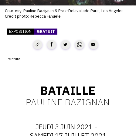
SERVICES
Courtesy: Pauline Bazignan & Praz-Delavallade Paris, Los Angeles
Credit photo: Rebecca Fanuele
CRÉER SON CATALOGUE RAISONNÉ
EXPOSITION
GRATUIT
ABONNEMENTS DÉDIÉS AUX GALERISTES
CRÉER SON SITE ARTISTE
CRÉER SON CATALOGUE D'EXPO
Peinture
PUBLIER SES EXPOSITIONS
DEVENIR CONTRIBUTEUR
BATAILLE
PAULINE BAZIGNAN
À PROPOS
L'ÉQUIPE OAM
JEUDI 3 JUIN 2021
-
À PROPOS D'OAM
SAMEDI 17 JUILLET 2021