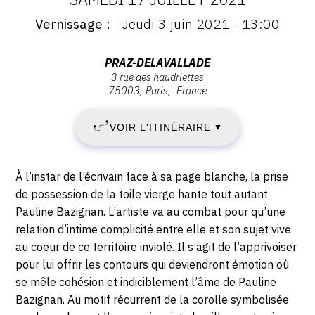
DATES
CONTACT
Vernissage
Jeudi 3 juin 2021 - 13:00
:
Vernissage
:
CGU
JEUDI
Vernissage
Adresse
PRAZ-DELAVALLADE
Jeudi
CGV
3 rue des haudriettes
:
3
75003
Paris
France
3
PRAZ-
juin
DELAVALLADE,
JUIN
2021
SUIVEZ-NOUS
VOIR L'ITINÉRAIRE
▼
3
-
2021
rue
13:00
des
INSTAGRAM
Description,
-
À l’instar de l’écrivain face à sa page blanche, la prise
Haudriettes,
horaires...
de possession de la toile vierge hante tout autant
FACEBOOK
75003
SAMEDI
Pauline Bazignan. L’artiste va au combat pour qu’une
Paris
TWITTER
relation d’intime complicité entre elle et son sujet vive
17
au coeur de ce territoire inviolé. Il s’agit de l’apprivoiser
PINTEREST
pour lui offrir les contours qui deviendront émotion où
JUILLET
se mêle cohésion et indiciblement l’âme de Pauline
2021
Bazignan. Au motif récurrent de la corolle symbolisée