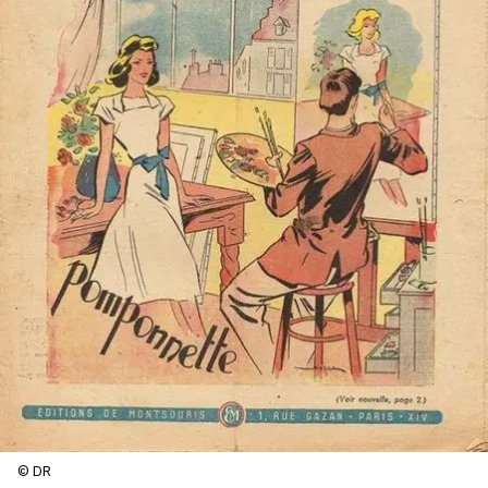
SERVICES
CRÉER SON CATALOGUE RAISONNÉ
ABONNEMENTS DÉDIÉS AUX GALERISTES
CRÉER SON SITE ARTISTE
CRÉER SON CATALOGUE D'EXPO
PUBLIER SES EXPOSITIONS
DEVENIR CONTRIBUTEUR
À PROPOS
L'ÉQUIPE OAM
© DR
À PROPOS D'OAM