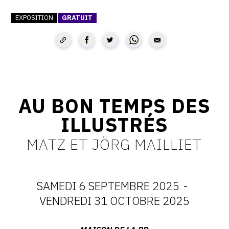
CONTACT
EXPOSITION
GRATUIT
CGU
CGV
SUIVEZ-NOUS
AU BON TEMPS DES
ILLUSTRÉS
INSTAGRAM
MATZ ET JÖRG MAILLIET
FACEBOOK
TWITTER
PINTEREST
SAMEDI 6 SEPTEMBRE 2025
-
DATES
VENDREDI 31 OCTOBRE 2025
: