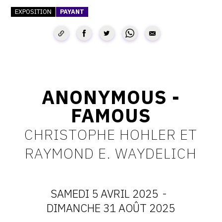
EXPOSITION
PAYANT
CONTACT
CGU
CGV
SUIVEZ-NOUS
ANONYMOUS -
FAMOUS
INSTAGRAM
CHRISTOPHE HOHLER ET
FACEBOOK
RAYMOND E. WAYDELICH
TWITTER
PINTEREST
SAMEDI 5 AVRIL 2025
-
DATES
DIMANCHE 31 AOÛT 2025