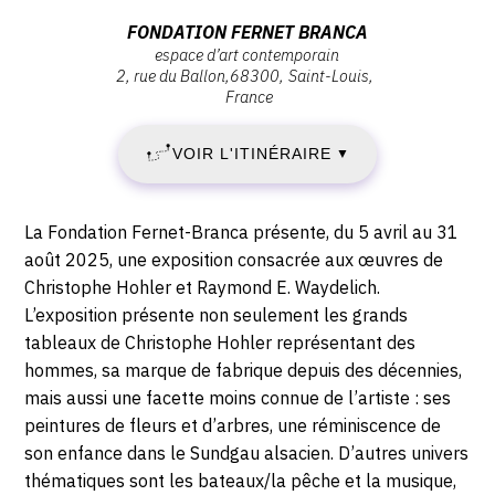
:
Adresse
FONDATION FERNET BRANCA
espace d’art contemporain
SAMEDI
:
2, rue du Ballon
68300
Saint-Louis
Fondation
France
5
Fernet
Branca,
AVRIL
VOIR L'ITINÉRAIRE
▼
Espace
d’art
2025
contemporain
Description,
La Fondation Fernet-Branca présente, du 5 avril au 31
-
,
horaires...
août 2025, une exposition consacrée aux œuvres de
68300
Christophe Hohler et Raymond E. Waydelich.
DIMANCHE
Saint-
L’exposition présente non seulement les grands
Louis
31
tableaux de Christophe Hohler représentant des
hommes, sa marque de fabrique depuis des décennies,
AOÛT
mais aussi une facette moins connue de l’artiste : ses
peintures de fleurs et d’arbres, une réminiscence de
2025
son enfance dans le Sundgau alsacien. D’autres univers
thématiques sont les bateaux/la pêche et la musique,