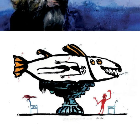
SERVICES
CRÉER SON CATALOGUE RAISONNÉ
ABONNEMENTS DÉDIÉS AUX GALERISTES
CRÉER SON SITE ARTISTE
CRÉER SON CATALOGUE D'EXPO
PUBLIER SES EXPOSITIONS
DEVENIR CONTRIBUTEUR
À PROPOS
L'ÉQUIPE OAM
À PROPOS D'OAM