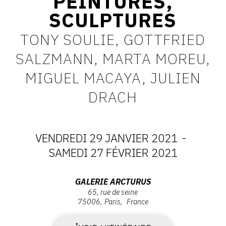
PEINTURES,
SCULPTURES
CONTACT
CGU
TONY SOULIE, GOTTFRIED
SALZMANN, MARTA MOREU,
CGV
MIGUEL MACAYA, JULIEN
SUIVEZ-NOUS
DRACH
INSTAGRAM
VENDREDI 29 JANVIER 2021
-
FACEBOOK
DATES
SAMEDI 27 FÉVRIER 2021
TWITTER
:
PINTEREST
Adresse
GALERIE ARCTURUS
65, rue de seine
VENDREDI
:
75006
Paris
France
Galerie
29
ARCTURUS,