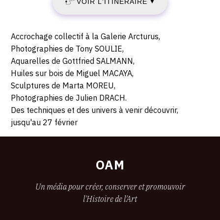
VOIR L'ITINÉRAIRE
▼
65,
JANVIER
rue
de
2021
Description,
Accrochage collectif à la Galerie Arcturus,
Seine,
horaires...
Photographies de Tony SOULIE,
-
75006
Aquarelles de Gottfried SALMANN,
Paris
Huiles sur bois de Miguel MACAYA,
SAMEDI
Sculptures de Marta MOREU,
27
Photographies de Julien DRACH.
Des techniques et des univers à venir découvrir,
FÉVRIER
jusqu'au 27 février
2021
OAM
Un média pour créer, conserver et promouvoir
l'Histoire de l'Art