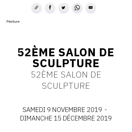
CONTACT
CGU
Peinture
CGV
52ÈME SALON DE
SUIVEZ-NOUS
SCULPTURE
INSTAGRAM
52ÈME SALON DE
FACEBOOK
SCULPTURE
TWITTER
PINTEREST
SAMEDI 9 NOVEMBRE 2019
-
DATES
DIMANCHE 15 DÉCEMBRE 2019