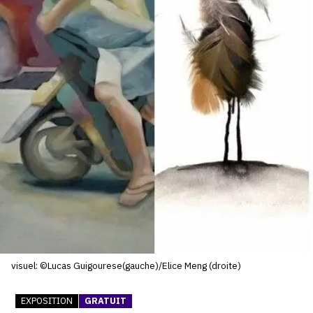
SERVICES
CRÉER SON CATALOGUE RAISONNÉ
ABONNEMENTS DÉDIÉS AUX GALERISTES
CRÉER SON SITE ARTISTE
CRÉER SON CATALOGUE D'EXPO
PUBLIER SES EXPOSITIONS
DEVENIR CONTRIBUTEUR
À PROPOS
visuel: ©Lucas Guigourese(gauche)/Elice Meng (droite)
L'ÉQUIPE OAM
EXPOSITION
GRATUIT
À PROPOS D'OAM