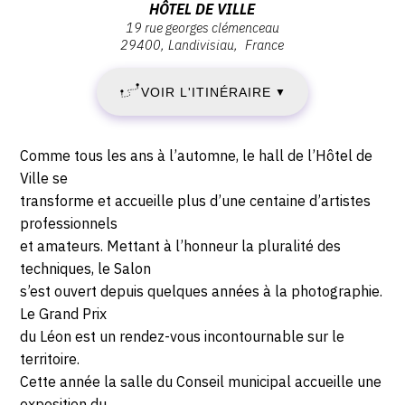
:
Adresse
HÔTEL DE VILLE
19 rue georges clémenceau
SAMEDI
:
29400
Landivisiau
France
Hôtel
9
de
VOIR L'ITINÉRAIRE
▼
Ville,
NOVEMBRE
19
rue
2019
Description,
Comme tous les ans à l’automne, le hall de l’Hôtel de
Georges
horaires...
Ville se
-
Clémenceau,
transforme et accueille plus d’une centaine d’artistes
29400
professionnels
DIMANCHE
Landivisiau
et amateurs. Mettant à l’honneur la pluralité des
15
techniques, le Salon
s’est ouvert depuis quelques années à la photographie.
DÉCEMBRE
Le Grand Prix
du Léon est un rendez-vous incontournable sur le
2019
territoire.
Cette année la salle du Conseil municipal accueille une
exposition du