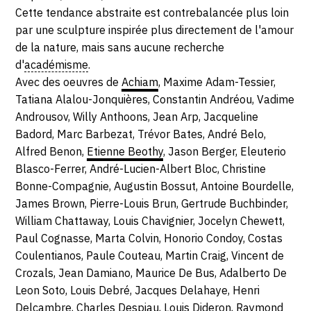
Cette tendance abstraite est contrebalancée plus loin
par une sculpture inspirée plus directement de l'amour
de la nature, mais sans aucune recherche
d'
académisme
.
Avec des oeuvres de
Achiam
, Maxime Adam-Tessier,
Tatiana Alalou-Jonquières, Constantin Andréou, Vadime
Androusov, Willy Anthoons, Jean Arp, Jacqueline
Badord, Marc Barbezat, Trévor Bates, André Belo,
Alfred Benon,
Etienne Beothy
, Jason Berger, Eleuterio
Blasco-Ferrer, André-Lucien-Albert Bloc, Christine
Bonne-Compagnie, Augustin Bossut, Antoine Bourdelle,
James Brown, Pierre-Louis Brun, Gertrude Buchbinder,
William Chattaway, Louis Chavignier, Jocelyn Chewett,
Paul Cognasse, Marta Colvin, Honorio Condoy, Costas
Coulentianos, Paule Couteau, Martin Craig, Vincent de
Crozals, Jean Damiano, Maurice De Bus, Adalberto De
Leon Soto, Louis Debré, Jacques Delahaye, Henri
Delcambre, Charles Despiau, Louis Dideron, Raymond