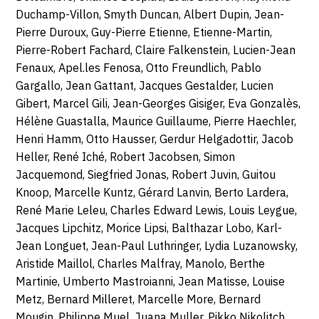
Duchamp-Villon, Smyth Duncan, Albert Dupin, Jean-
Pierre Duroux, Guy-Pierre Etienne, Etienne-Martin,
Pierre-Robert Fachard, Claire Falkenstein, Lucien-Jean
Fenaux, Apel.les Fenosa, Otto Freundlich, Pablo
Gargallo, Jean Gattant, Jacques Gestalder, Lucien
Gibert, Marcel Gili, Jean-Georges Gisiger, Eva Gonzalès,
Hélène Guastalla, Maurice Guillaume, Pierre Haechler,
Henri Hamm, Otto Hausser, Gerdur Helgadottir, Jacob
Heller, René Iché, Robert Jacobsen, Simon
Jacquemond, Siegfried Jonas, Robert Juvin, Guitou
Knoop, Marcelle Kuntz, Gérard Lanvin, Berto Lardera,
René Marie Leleu, Charles Edward Lewis, Louis Leygue,
Jacques Lipchitz, Morice Lipsi, Balthazar Lobo, Karl-
Jean Longuet, Jean-Paul Luthringer, Lydia Luzanowsky,
Aristide Maillol, Charles Malfray, Manolo, Berthe
Martinie, Umberto Mastroianni, Jean Matisse, Louise
Metz, Bernard Milleret, Marcelle More, Bernard
Mougin, Philippe Muel, Juana Muller, Pikko Nikolitch,