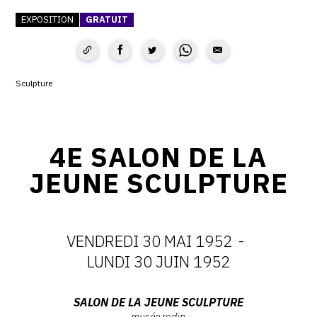
EXPOSITION
GRATUIT
CONTACT
CGU
CGV
Sculpture
SUIVEZ-NOUS
4E SALON DE LA
INSTAGRAM
JEUNE SCULPTURE
FACEBOOK
TWITTER
VENDREDI 30 MAI 1952
-
PINTEREST
DATES
LUNDI 30 JUIN 1952
:
Adresse
SALON DE LA JEUNE SCULPTURE
musée rodin