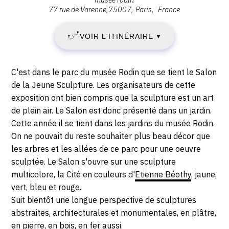
VENDREDI
:
77 rue de Varenne
75007
Paris
France
Salon
30
de
VOIR L'ITINÉRAIRE
▼
la
MAI
Jeune
sculpture,
1952
Description,
C'est dans le parc du musée Rodin que se tient le Salon
Musée
horaires...
de la Jeune Sculpture. Les organisateurs de cette
-
Rodin,
exposition ont bien compris que la sculpture est un art
75007
de plein air. Le Salon est donc présenté dans un jardin.
LUNDI
Paris
Cette année il se tient dans les jardins du musée Rodin.
30
On ne pouvait du reste souhaiter plus beau décor que
les arbres et les allées de ce parc pour une oeuvre
JUIN
sculptée. Le Salon s'ouvre sur une sculpture
multicolore, la Cité en couleurs d'
Etienne Béothy
, jaune,
1952
vert, bleu et rouge.
Suit bientôt une longue perspective de sculptures
abstraites, architecturales et monumentales, en plâtre,
en pierre, en bois, en fer aussi.