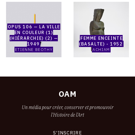
Catalogue
Catalogue
raisonné,
raisonné,
Etienne
Achiam,
Beothy,
Femme
OPUS 106 — LA VILLE
Opus
enceinte
EN COULEUR (1)
106
(Basalte)
(HIÉRARCHIE) (2) —
FEMME ENCEINTE
—
-
1949
(BASALTE) - 1952
La
1952
ETIENNE BEOTHY
ACHIAM
Ville
en
couleur
(1)
(Hiérarchie)
(2)
—
1949
OAM
Un média pour créer, conserver et promouvoir
l'Histoire de l'Art
S'INSCRIRE