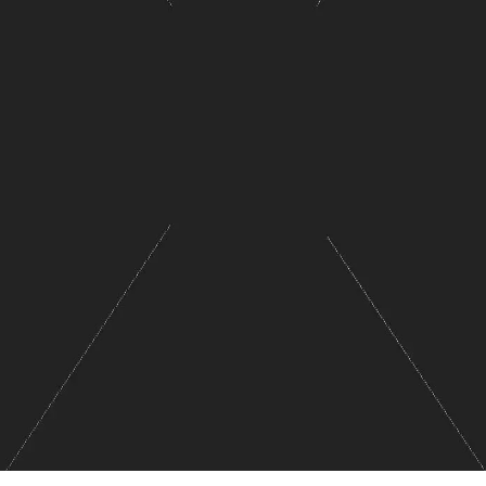
SERVICES
CRÉER SON CATALOGUE RAISONNÉ
ABONNEMENTS DÉDIÉS AUX GALERISTES
CRÉER SON SITE ARTISTE
CRÉER SON CATALOGUE D'EXPO
PUBLIER SES EXPOSITIONS
DEVENIR CONTRIBUTEUR
À PROPOS
L'ÉQUIPE OAM
À PROPOS D'OAM