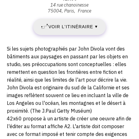
15
15
14 rue chanoinesse
:
décembre
75004
Paris
France
42X60,
DÉCEMBRE
2020
14
-
VOIR L'ITINÉRAIRE
2020
▼
rue
10:00
chanoinesse,
-
75004
Description,
Si les sujets photographiés par John Divola vont des
Paris
DIMANCHE
horaires...
bâtiments aux paysages en passant par les objets en
studio, ses préoccupations sont conceptuelles : elles
28
remettent en question les frontières entre fiction et
réalité, ainsi que les limites de l'art pour décrire la vie.
FÉVRIER
John Divola est originaire du sud de la Californie et ses
2021
images reflètent souvent ce lieu en incluant la ville de
Los Angeles ou l'océan, les montagnes et le désert à
proximité. (The J.Paul Getty Muséum)
42x60 propose à un artiste de créer une oeuvre afin de
l'éditer au format affiche A2. L'artiste doit composer
avec ce format imposé et tenir compte des exigences