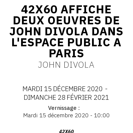
42X60 AFFICHE
CONTACT
DEUX OEUVRES DE
CGU
JOHN DIVOLA DANS
CGV
L'ESPACE PUBLIC A
PARIS
SUIVEZ-NOUS
JOHN DIVOLA
INSTAGRAM
FACEBOOK
MARDI 15 DÉCEMBRE 2020
-
TWITTER
DATES
DIMANCHE 28 FÉVRIER 2021
PINTEREST
Vernissage
:
Vernissage
Mardi 15 décembre 2020 - 10:00
:
MARDI
Vernissage
Mardi
Adresse
42X60