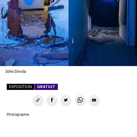
SERVICES
CRÉER SON CATALOGUE RAISONNÉ
ABONNEMENTS DÉDIÉS AUX GALERISTES
CRÉER SON SITE ARTISTE
CRÉER SON CATALOGUE D'EXPO
PUBLIER SES EXPOSITIONS
John Divola
DEVENIR CONTRIBUTEUR
EXPOSITION
GRATUIT
À PROPOS
Photographie
L'ÉQUIPE OAM
À PROPOS D'OAM