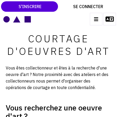
S'INSCRIRE
SE CONNECTER
LE MAGAZINE
Main
navigation
COURTAGE
CATALOGUES RAISONNÉS
D'OEUVRES D'ART
LES EXPOSITIONS
LES VERNISSAGES
Vous êtes collectionneur et êtes à la recherche d'une
ARCHIVES DES EXPOSITIONS
oeuvre d'art ? Notre proximité avec des ateliers et des
collectionneurs nous permet d'organiser des
ACTUALITÉS DU MONDE DE L'ART
opérations de courtage en toute confidentialité.
LIBRAIRIE : LIVRES & CATALOGUES
LEXIQUE ARTISTIQUE
Vous recherchez une oeuvre
d'art ?