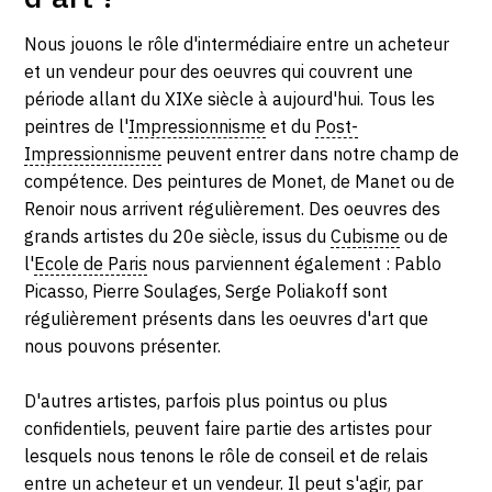
SERVICES
Nous jouons le rôle d'intermédiaire entre un acheteur
et un vendeur pour des oeuvres qui couvrent une
CRÉER SON CATALOGUE RAISONNÉ
période allant du XIXe siècle à aujourd'hui. Tous les
ABONNEMENTS DÉDIÉS AUX GALERISTES
peintres de l'
Impressionnisme
et du
Post-
Impressionnisme
peuvent entrer dans notre champ de
CRÉER SON SITE ARTISTE
compétence. Des peintures de Monet, de Manet ou de
CRÉER SON CATALOGUE D'EXPO
Renoir nous arrivent régulièrement. Des oeuvres des
grands artistes du 20e siècle, issus du
Cubisme
ou de
PUBLIER SES EXPOSITIONS
l'
Ecole de Paris
nous parviennent également : Pablo
Picasso, Pierre Soulages, Serge Poliakoff sont
DEVENIR CONTRIBUTEUR
régulièrement présents dans les oeuvres d'art que
nous pouvons présenter.
À PROPOS
D'autres artistes, parfois plus pointus ou plus
confidentiels, peuvent faire partie des artistes pour
L'ÉQUIPE OAM
lesquels nous tenons le rôle de conseil et de relais
À PROPOS D'OAM
entre un acheteur et un vendeur. Il peut s'agir, par