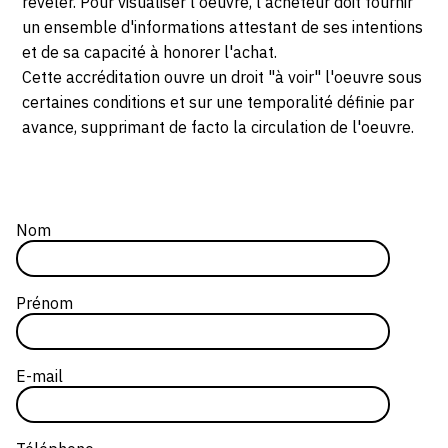
révéler. Pour visualiser l'oeuvre, l'acheteur doit fournir
un ensemble d'informations attestant de ses intentions
et de sa capacité à honorer l'achat.
Cette accréditation ouvre un droit "à voir" l'oeuvre sous
certaines conditions et sur une temporalité définie par
avance, supprimant de facto la circulation de l'oeuvre.
Nom
webform
Prénom
E-mail