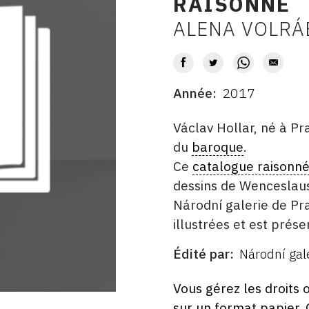
RAISONNÉ
ALENA VOLRÁ
AUTEUR
Année
2017
DATE
DESCRITPTION
Václav Hollar, né à Pr
du
baroque
.
Ce
catalogue raisonn
dessins de Wenceslaus 
Národní galerie de P
illustrées et est prés
Édité par
Národní gal
ÉDITÉ
PAR
FORMAT
ÉTAT
Vous gérez les droits 
sur un format papier.