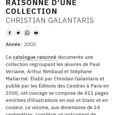
RAISONNÉ D'UNE
CONTACT
COLLECTION
CGU
CHRISTIAN GALANTARIS
AUTEUR
CGV
Année
2000
SUIVEZ-NOUS
DATE
DESCRITPTION
Ce
catalogue raisonné
documente une
INSTAGRAM
collection regroupant les œuvres de Paul
Verlaine, Arthur Rimbaud et Stéphane
FACEBOOK
Mallarmé. Établi par Christian Galantaris et
TWITTER
publié par les Éditions des Cendres à Paris en
PINTEREST
2000, cet ouvrage se compose de 411 pages
enrichies d'illustrations en noir et blanc et en
couleur. Le volume, aux dimensions de 24
centimètres, constitue un instrument de