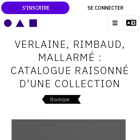
S'INSCRIRE
SE CONNECTER
LE MAGAZINE
Main
VERLAINE, RIMBAUD,
navigation
CATALOGUES RAISONNÉS
MALLARMÉ :
LES EXPOSITIONS
CATALOGUE RAISONNÉ
LES VERNISSAGES
D'UNE COLLECTION
ARCHIVES DES EXPOSITIONS
ACTUALITÉS DU MONDE DE L'ART
Boutique
LIBRAIRIE : LIVRES & CATALOGUES
LEXIQUE ARTISTIQUE