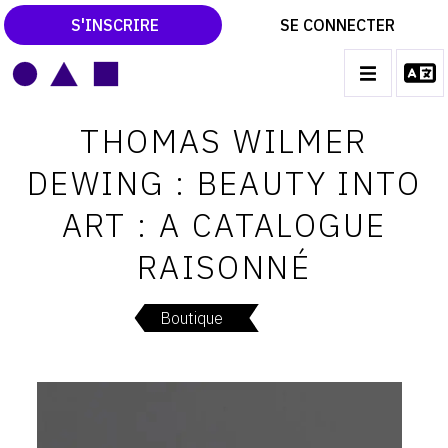
S'INSCRIRE
SE CONNECTER
LE MAGAZINE
Main
THOMAS WILMER
navigation
CATALOGUES RAISONNÉS
DEWING : BEAUTY INTO
LES EXPOSITIONS
ART : A CATALOGUE
LES VERNISSAGES
RAISONNÉ
ARCHIVES DES EXPOSITIONS
ACTUALITÉS DU MONDE DE L'ART
Boutique
LIBRAIRIE : LIVRES & CATALOGUES
LEXIQUE ARTISTIQUE