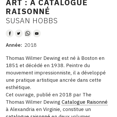
ART : A CATALOGUE
CONTACT
RAISONNÉ
CGU
SUSAN HOBBS
AUTEUR
CGV
Année
2018
SUIVEZ-NOUS
DATE
DESCRITPTION
Thomas Wilmer Dewing est né à Boston en
INSTAGRAM
1851 et décédé en 1938. Peintre du
mouvement impressionniste, il a développé
FACEBOOK
une pratique artistique ancrée dans cette
TWITTER
esthétique.
PINTEREST
Cet ouvrage, publié en 2018 par The
Thomas Wilmer Dewing
Catalogue Raisonné
à Alexandria en Virginie, constitue un
catalogue raisonné
en deux volumes