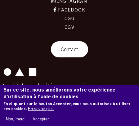
INSTAGRAM
FACEBOOK
CGU
CGV
contact
Contact
La plateforme de référence pour créer,
Sur ce site, nous améliorons votre expérience
conserver et promouvoir l'Histoire de l'Art.
d'utilisation à l'aide de cookies
Des catalogues raisonnés aux archives
d'expositions.
En cliquant sur le bouton Accepter, vous nous autorisez à utiliser
ces cookies.
En savoir plus
43 254 œuvres d'art — 7 587 expositions
Non, merci.
Accepter
Copyright © OAM 2026. Tous droits réservés.