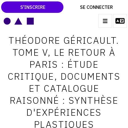
S'INSCRIRE
SE CONNECTER
LE MAGAZINE
Main
THÉODORE GÉRICAULT.
navigation
CATALOGUES RAISONNÉS
TOME V, LE RETOUR À
LES EXPOSITIONS
PARIS : ÉTUDE
LES VERNISSAGES
CRITIQUE, DOCUMENTS
ARCHIVES DES EXPOSITIONS
ET CATALOGUE
ACTUALITÉS DU MONDE DE L'ART
RAISONNÉ : SYNTHÈSE
LIBRAIRIE : LIVRES & CATALOGUES
D'EXPÉRIENCES
LEXIQUE ARTISTIQUE
PLASTIQUES