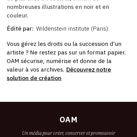
nombreuses illustrations en noir et en
couleur.
Édité par
Wildenstein institute (Paris)
ÉDITÉ
PAR
FORMAT
ÉTAT
Vous gérez les droits ou la succession d'un
artiste ? Ne restez pas sur un format papier.
OAM sécurise, numérise et donne de la
valeur à vos archives.
Découvrez notre
solution de création
OAM
Un média pour créer, conserver et promouvoir