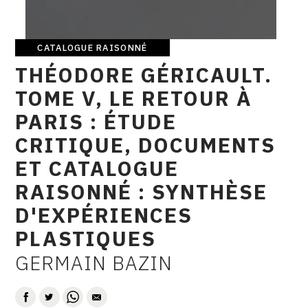
CONTACT
CGU
CATALOGUE RAISONNÉ
Catalogue
THÉODORE GÉRICAULT.
raisonné
CGV
TOME V, LE RETOUR À
PARIS : ÉTUDE
SUIVEZ-NOUS
CRITIQUE, DOCUMENTS
ET CATALOGUE
INSTAGRAM
RAISONNÉ : SYNTHÈSE
FACEBOOK
D'EXPÉRIENCES
TWITTER
PLASTIQUES
PINTEREST
GERMAIN BAZIN
AUTEUR