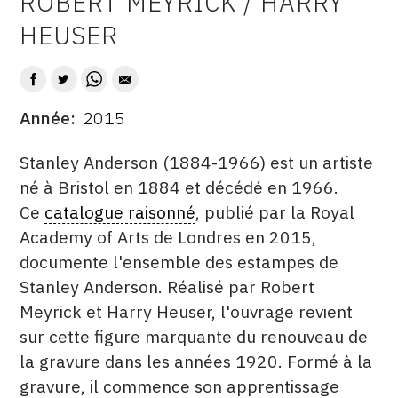
ROBERT MEYRICK / HARRY
AUTEUR
CONTACT
HEUSER
CGU
CGV
Année
2015
DATE
DESCRITPTION
SUIVEZ-NOUS
Stanley Anderson (1884-1966) est un artiste
né à Bristol en 1884 et décédé en 1966.
Ce
catalogue raisonné
, publié par la Royal
INSTAGRAM
Academy of Arts de Londres en 2015,
FACEBOOK
documente l'ensemble des estampes de
TWITTER
Stanley Anderson. Réalisé par Robert
Meyrick et Harry Heuser, l'ouvrage revient
PINTEREST
sur cette figure marquante du renouveau de
la gravure dans les années 1920.
Formé à la
gravure, il commence son apprentissage