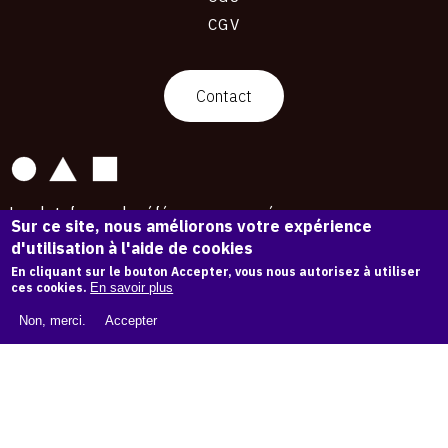
CGV
contact
Contact
La plateforme de référence pour créer,
Sur ce site, nous améliorons votre expérience
conserver et promouvoir l'Histoire de l'Art.
d'utilisation à l'aide de cookies
Des catalogues raisonnés aux archives
d'expositions.
En cliquant sur le bouton Accepter, vous nous autorisez à utiliser
ces cookies.
En savoir plus
43 254 œuvres d'art — 7 587 expositions
Non, merci.
Accepter
Copyright © OAM 2026. Tous droits réservés.