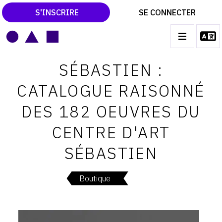
S'INSCRIRE
SE CONNECTER
LE MAGAZINE
Main
SÉBASTIEN :
navigation
CATALOGUES RAISONNÉS
CATALOGUE RAISONNÉ
LES EXPOSITIONS
DES 182 OEUVRES DU
LES VERNISSAGES
CENTRE D'ART
ARCHIVES DES EXPOSITIONS
SÉBASTIEN
ACTUALITÉS DU MONDE DE L'ART
LIBRAIRIE : LIVRES & CATALOGUES
Boutique
LEXIQUE ARTISTIQUE