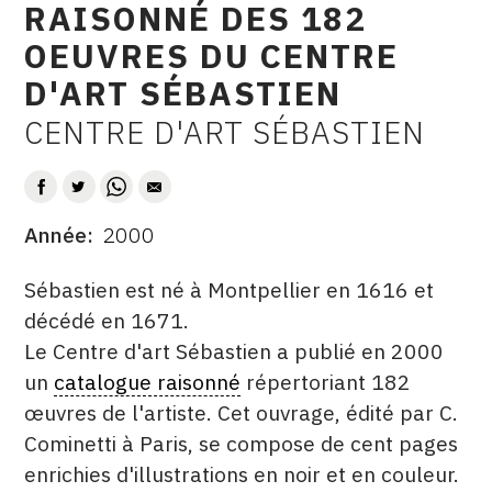
RAISONNÉ DES 182
CONTACT
OEUVRES DU CENTRE
CGU
D'ART SÉBASTIEN
CGV
CENTRE D'ART SÉBASTIEN
AUTEUR
SUIVEZ-NOUS
Année
2000
DATE
INSTAGRAM
DESCRITPTION
Sébastien est né à Montpellier en 1616 et
FACEBOOK
décédé en 1671.
Le Centre d'art Sébastien a publié en 2000
TWITTER
un
catalogue raisonné
répertoriant 182
PINTEREST
œuvres de l'artiste. Cet ouvrage, édité par C.
Cominetti à Paris, se compose de cent pages
enrichies d'illustrations en noir et en couleur.