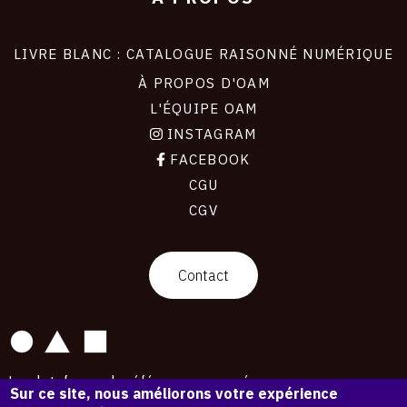
LIVRE BLANC : CATALOGUE RAISONNÉ NUMÉRIQUE
À PROPOS D'OAM
L'ÉQUIPE OAM
INSTAGRAM
FACEBOOK
CGU
CGV
contact
Contact
La plateforme de référence pour créer,
Sur ce site, nous améliorons votre expérience
conserver et promouvoir l'Histoire de l'Art.