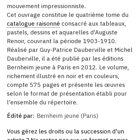
mouvement impressionniste.
Cet ouvrage constitue le quatrième tome du
catalogue raisonné
consacré aux tableaux,
pastels, dessins et aquarelles d'Auguste
Renoir, couvrant la période 1903-1910.
Réalisé par Guy-Patrice Dauberville et Michel
Dauberville, il a été publié par les éditions
Bernheim jeune à Paris en 2012. Le volume,
richement illustré en noir et en couleurs,
compte 575 pages et présente les œuvres
selon le format de présentation établi pour
l'ensemble du répertoire.
Édité par
Bernheim jeune (Paris)
ÉDITÉ
PAR
FORMAT
ÉTAT
Vous gérez les droits ou la succession d'un
artiste ? Ne restez pas sur un format papier.