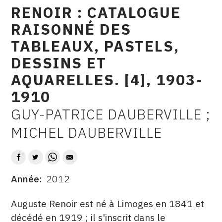
RENOIR : CATALOGUE
raisonné
CONTACT
RAISONNÉ DES
CGU
TABLEAUX, PASTELS,
CGV
DESSINS ET
AQUARELLES. [4], 1903-
SUIVEZ-NOUS
1910
GUY-PATRICE DAUBERVILLE ;
AUTEUR
INSTAGRAM
MICHEL DAUBERVILLE
FACEBOOK
TWITTER
PINTEREST
Année
2012
DATE
DESCRITPTION
Auguste Renoir est né à Limoges en 1841 et
décédé en 1919 ; il s'inscrit dans le