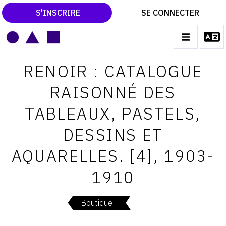
S'INSCRIRE
SE CONNECTER
LE MAGAZINE
Main
RENOIR : CATALOGUE
navigation
CATALOGUES RAISONNÉS
RAISONNÉ DES
LES EXPOSITIONS
TABLEAUX, PASTELS,
LES VERNISSAGES
DESSINS ET
ARCHIVES DES EXPOSITIONS
AQUARELLES. [4], 1903-
ACTUALITÉS DU MONDE DE L'ART
1910
LIBRAIRIE : LIVRES & CATALOGUES
LEXIQUE ARTISTIQUE
Boutique