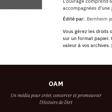
L'ouvrage comprend 62
accompagnées d'une j
Édité par
Bernheim je
ÉDITÉ
PAR
FORMAT
ÉTAT
Vous gérez les droits 
sur un format papier.
valeur à vos archives.
OAM
Un média pour créer, conserver et promouvoir
l'Histoire de l'Art