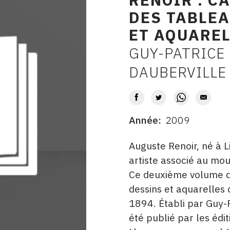
DES TABLEA
ET AQUARELL
GUY-PATRICE 
AUTEUR
DAUBERVILLE
Année
2009
DATE
DESCRITPTION
Auguste Renoir, né à 
artiste associé au mo
Ce deuxième volume 
dessins et aquarelles
1894. Établi par Guy-P
été publié par les édi