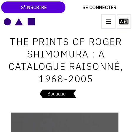
S'INSCRIRE
SE CONNECTER
LE MAGAZINE
Main
THE PRINTS OF ROGER
navigation
CATALOGUES RAISONNÉS
SHIMOMURA : A
LES EXPOSITIONS
CATALOGUE RAISONNÉ,
LES VERNISSAGES
1968-2005
ARCHIVES DES EXPOSITIONS
ACTUALITÉS DU MONDE DE L'ART
Boutique
LIBRAIRIE : LIVRES & CATALOGUES
LEXIQUE ARTISTIQUE