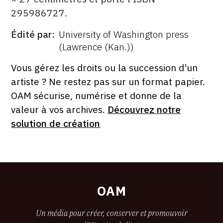
295986727.
Édité par
University of Washington press
ÉDITÉ
(Lawrence (Kan.))
PAR
FORMAT
ÉTAT
Vous gérez les droits ou la succession d'un
artiste ? Ne restez pas sur un format papier.
OAM sécurise, numérise et donne de la
valeur à vos archives.
Découvrez notre
solution de création
OAM
Un média pour créer, conserver et promouvoir