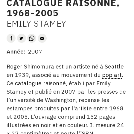
CATALOGUE RAISONNÉ,
CONTACT
1968-2005
CGU
EMILY STAMEY
AUTEUR
CGV
Année
2007
SUIVEZ-NOUS
DATE
DESCRITPTION
Roger Shimomura est un artiste né à Seattle
INSTAGRAM
en 1939, associé au mouvement du
pop art
.
Ce
catalogue raisonné
, établi par Emily
FACEBOOK
Stamey et publié en 2007 par les presses de
TWITTER
l'université de Washington, recense les
PINTEREST
estampes produites par l'artiste entre 1968
et 2005. L'ouvrage comprend 152 pages
illustrées en noir et en couleur. Il mesure 24
× 27 centimètres et porte l'ISBN