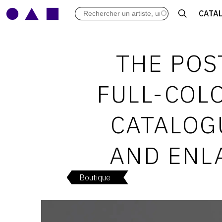
LES VERNISSAGES
CATA
ARCHIVES DES EXPOSITIONS
ACTUALITÉS DU MONDE DE L'A
LIBRAIRIE : LIVRES & CATALOGU
THE POS
LEXIQUE ARTISTIQUE
FULL-COLO
CATALOG
AND ENLA
Boutique