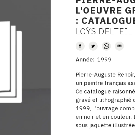
L'OEUVRE G
: CATALOGU
LOŸS DELTEIL
AUTEUR
Année
1999
DATE
DESCRITPTION
Pierre-Auguste Renoir
un peintre français a
Ce
catalogue raisonn
gravé et lithographié 
1999, l'ouvrage compr
en noir et en couleur
sous jaquette illustrée