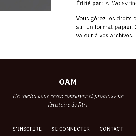
Édité par
A. Wofsy fin
ÉDITÉ
PAR
FORMAT
ÉTAT
Vous gérez les droits 
sur un format papier.
valeur à vos archives.
OAM
Un média pour créer, conserver et promouvoir
l'Histoire de l'Art
S'INSCRIRE
SE CONNECTER
CONTACT